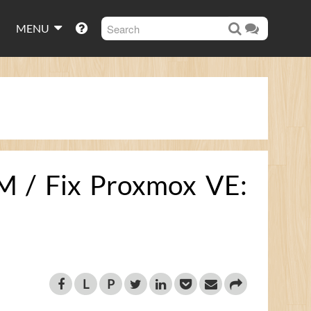
MENU
ix Proxmox VE:
L
P