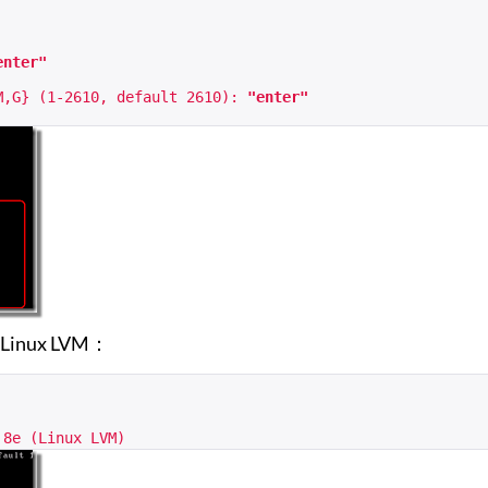
nter"
M,G} (1-2610, default 2610):
"enter"
ux LVM：
 8e (Linux LVM)