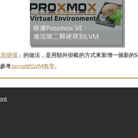
第二顆硬碟
」的做法，是用額外掛載的方式來新增一個新的St
要參考
Jarrod的LVM教學
。
ent