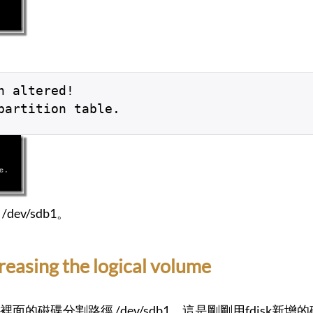
n altered!
partition table.
v/sdb1。
sing the logical volume
的磁碟分割路徑 /dev/sdb1，這是剛剛用fdisk新增