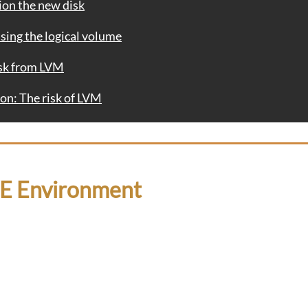
n the new disk
ng the logical volume
 from LVM
The risk of LVM
 Environment