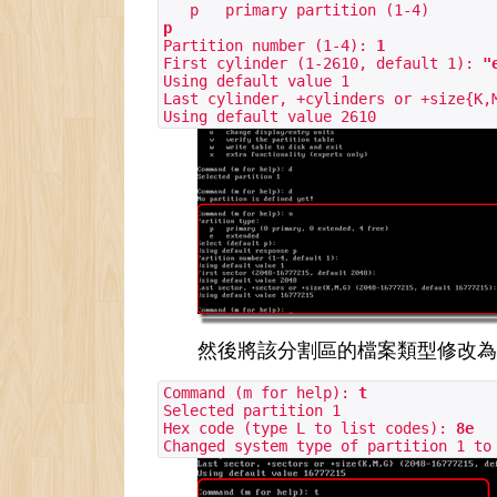
p primary partition (1-4)
p
Partition number (1-4):
1
First cylinder (1-2610, default 1):
"e
Using default value 1
Last cylinder, +cylinders or +size{K,
Using default value 2610
然後將該分割區的檔案類型修改為Lin
Command (m for help):
t
Selected partition 1
Hex code (type L to list codes):
8e
Changed system type of partition 1 to