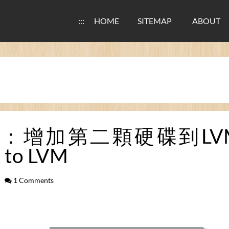
:::
HOME
SITEMAP
ABOUT
E：增加第二顆硬碟到LVM / F
 to LVM
1 Comments