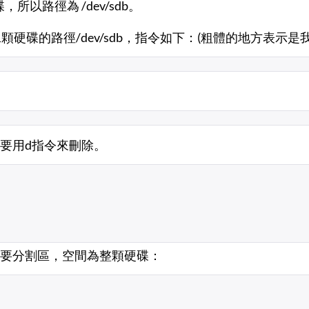
所以路徑為 /dev/sdb。
二顆硬碟的路徑/dev/sdb，指令如下：(粗體的地方表示是
要用d指令來刪除。
要分割區，空間為整顆硬碟：