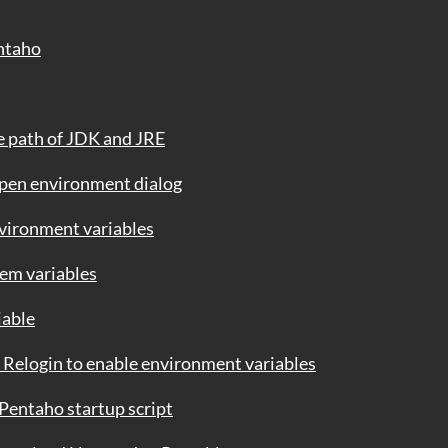
ntaho
ath of JDK and JRE
environment dialog
ironment variables
 variables
able
 to enable environment variables
ntaho startup script