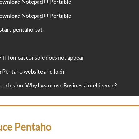
ownload Notepad++ Portable
ownload Notepad++ Portable
start-pentaho.bat
mcat console does not appear
ntaho website and login
: Why I want use Business Intelligence?
uce Pentaho