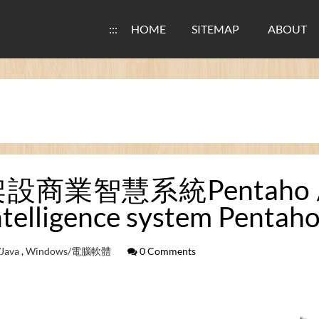
:::
HOME
SITEMAP
ABOUT
商業智慧系統Pentaho / How
intelligence system Penta
Java
,
Windows/電腦軟體
0 Comments