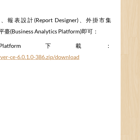
報表設計(Report Designer)、外掛市集
ess Analytics Platform)即可：
ytics Platform下載：
rver-ce-6.0.1.0-386.zip/download