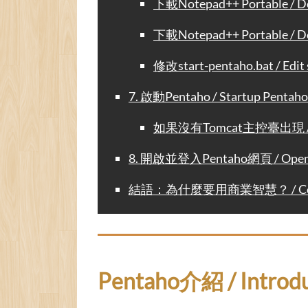
下載Notepad++ Portable / D
下載Notepad++ Portable / D
修改start-pentaho.bat / Edit 
7. 啟動Pentaho / Startup Pentaho
如果沒有Tomcat主控臺出現 / If To
8. 開啟並登入Pentaho網頁 / Open Pe
結語：為什麼要用商業智慧？ / Conclusion
Pentaho介紹 / Introd