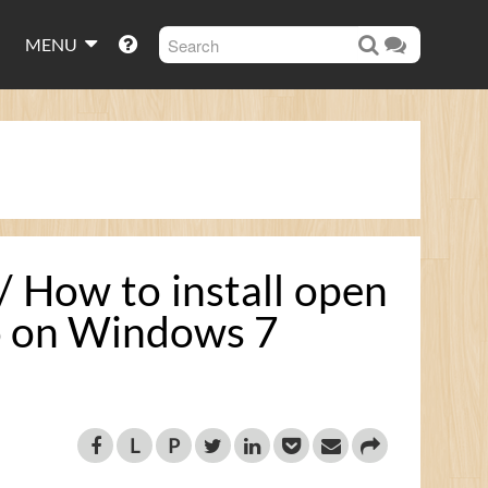
MENU
 to install open
ho on Windows 7
L
P