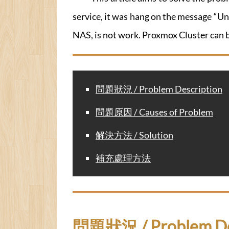
service, it was hang on the message “Un
NAS, is not work. Proxmox Cluster can b
問題狀況 / Problem Description
問題原因 / Causes of Problem
解決方法 / Solution
補充處理方法
問題狀況 / Problem De