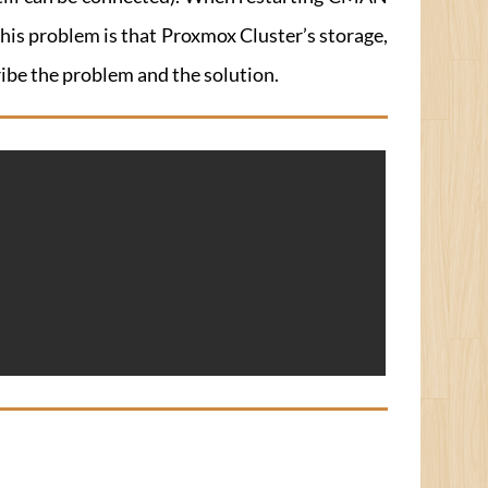
this problem is that Proxmox Cluster’s storage,
ribe the problem and the solution.