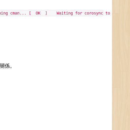
ing cman... [ OK ] Waiting for corosync to shutdow
關係。