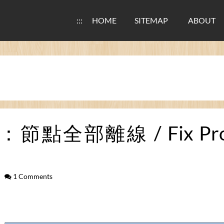
:::
HOME
SITEMAP
ABOUT
：節點全部離線 / Fix Proxm
1 Comments