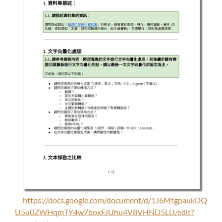
https://docs.google.com/document/d/1J6MtgpaukDQ
U5u0ZWHqmTY4w7boxFJUhu4V8VHND5LU/edit?