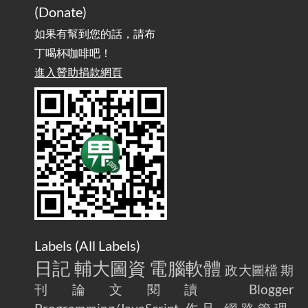
實作相容OpenAI API，但背後不是OpenAI的API服
2025-08-04
(Donate)
務 / Implementing OpenAI API-Compatible Services, But Not
Powered by OpenAI
如果有幫到您的話，請布
丁喝杯咖啡吧！
雜談：生活小技巧之用魔鬼氈避免機車鑰匙脫落吧
進入贊助捐款網頁
2025-08-01
/ Talk: Use Velcro to Prevent Your Motorcycle Key From Falling
Off
AdGuard Home不只是拿來擋廣告
/ AdGuard
2025-07-28
Home Is More Than Just an Ad Blocker
Labels (
All Labels
)
日記
輔大圖資
電腦軟體
政大圖檔
期
刊論文閱讀
Blogger