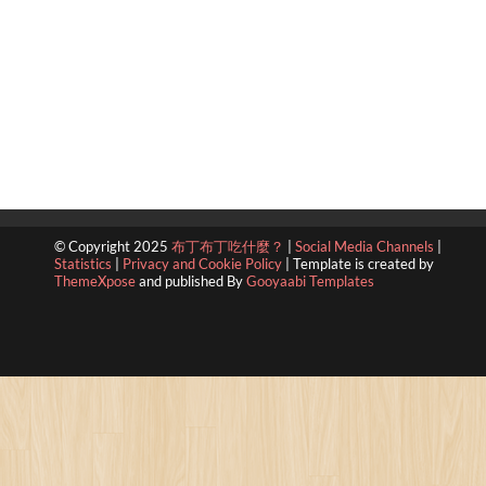
© Copyright 2025
布丁布丁吃什麼？
|
Social Media Channels
|
Statistics
|
Privacy and Cookie Policy
|
Template is created by
ThemeXpose
and published By
Gooyaabi Templates