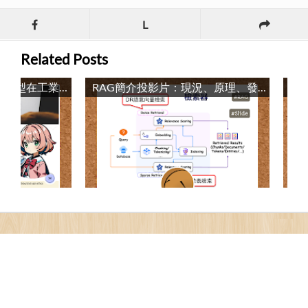
L
Related Posts
演講投影片：大型語言模型在工業領域的潛力 / Slide: The Potential of Large Language Models in Industrial Fields
RAG簡介投影片：現況、原理、發展 / RAG Introduction Slides: Current Status, Mechanisms, and Development