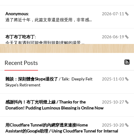
Anonymous
:
2026-07-11
過了將近十年，此篇文章還是很受用，非常感...
布丁布丁吃布丁
:
2026-06-19
今天又有遇到可能會用到規劃求解的場景 ...
布丁布丁吃布丁
:
2026-06-18
Recent Posts
kage好像也可以下載整個網站 感謝分享
雜談：深刻體會Skype退役了
/ Talk: Deeply Felt
2025-11-03
Anonymous
:
2026-06-15
Skype's Retirement
https://github.com/t...
感謝抖內！布丁光明燈上線 / Thanks for the
2025-10-27
布丁布丁吃布丁
:
2026-05-17
Donation! Pudding Luminous Blessing is Online Now
我目前並沒有常駐的Google Home...
用Cloudflare Tunnel的內網穿透來連接Home
2025-10-20
Robertmycs
:
2026-05-15
Assistant的Google助理 / Using Cloudflare Tunnel for Internal