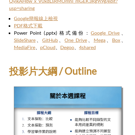
QyjkAH8w_x_V0xdLsRMOmhI_mGEK3Rg9i9g/edit?
usp=sharing
Google簡報線上檢視
PDF格式下載
Power Point (.pptx) 格式備份：
Google Drive
、
SlideShare
、
GitHub
、
One Drive
、
Mega
、
Box
、
MediaFire
、
pCloud
、
Degoo
、
4shared
投影片大綱 / Outline