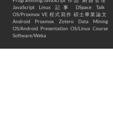
Programming/JavaScript
作品
網路管理
JavaScript
Linux
記事
DSpace
Talk
OS/Proxmox VE
程式寫作
碩士畢業論文
Android
Proxmox
Zotero
Data Mining
OS/Android
Presentation
OS/Linux
Course
Software/Weka