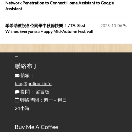
這篇WinXP公用電腦安裝與優化的步驟超...
Network Penetration to Connect Home Assistant to Google
Assistant
Anonymous
:
2026-05-12
您好,首先肯定感謝您造福許多莘莘學子。有...
希希助教祝各位同學中秋節快樂！ / TA. Sissi
2025-10-06
Wishes Everyone a Happy Mid-Autumn Festival!
看電腦覺得疲憊嗎？比起螢幕，你更應該注意炫光
2025-08-25
的問題 / Are You Tired of Looking at the Computer? Pay More
:::
Attention to Glare Than the Screen
聯絡布丁
信箱：
為何桌前打字總是腰痠背痛？桌子高度和螢幕高度
2025-08-18
對人體工學的影響 / The Effect of Desk and Monitor Height on
blog@pulipuli.info
Ergonomics: Why Does Typing at a Desk Often Lead to Back Pain?
提問：
留言板
聯絡時間：週一 ~ 週日
行動網路無法連線？三星手機簡易解決方案
2025-08-11
24小時
/ Mobile Network Not Connecting? Easy Solutions for Samsung
Phones
Buy Me A Coffee