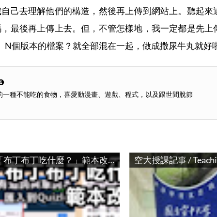
我自己去理解他們的構造，然後再上傳到網站上。聽起來
碼，最後再上傳上去。但，不管怎樣地，我一定都是先上
)。N個版本的檔案？就全部混在一起，做成撒尿牛丸就好
的一種不能吃的食物，喜愛動漫畫、遊戲、程式，以及跟世間脫節
空大授課記事 / Teaching in National Open University