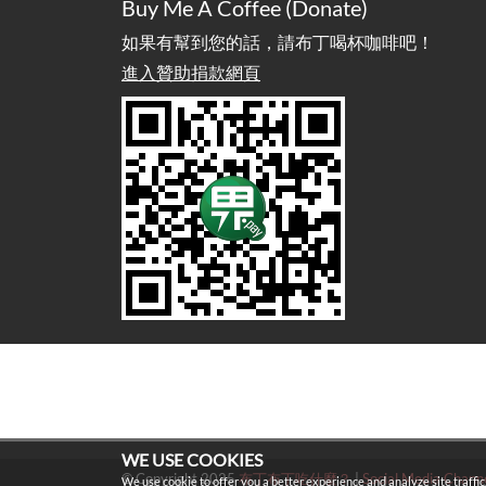
Buy Me A Coffee (Donate)
如果有幫到您的話，請布丁喝杯咖啡吧！
進入贊助捐款網頁
WE USE COOKIES
© Copyright 2025
布丁布丁吃什麼？
|
Social Media Chann
We use cookie to offer you a better experience and analyze site traffic