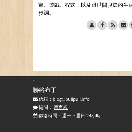
畫、遊戲、程式，以及跟世間脫節的生
步調。
:::
聯絡布丁
信箱：
blog@pulipuli.info
提問：
留言板
聯絡時間：週一 ~ 週日 24小時