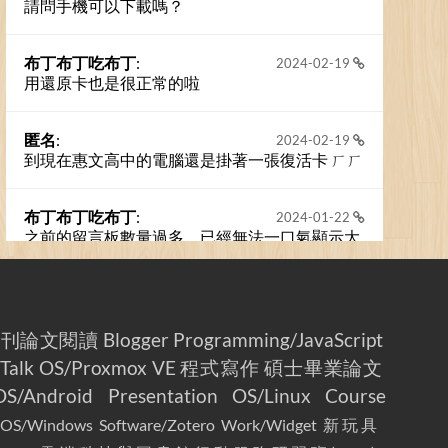
請問手機可以下載嗎？
布丁布丁吃布丁
:
2024-02-19
用還原卡也是很正常的啦
匿名
:
2024-02-19
到現在惠文高中的電腦還是掛著一張復活卡 ㄏㄏ
布丁布丁吃布丁
:
2024-01-22
之前的留言板數量過多，已經無法一口氣顯示大
家的留言了。我們新開一個訪客留言板吧！
撰寫留言
期刊論文閱讀
Blogger
Programming/JavaScript
Talk
OS/Proxmox VE
程式寫作
碩士畢業論文
OS/Android
Presentation
OS/Linux
Course
OS/Windows
Software/Zotero
Work/Widget
新玩具