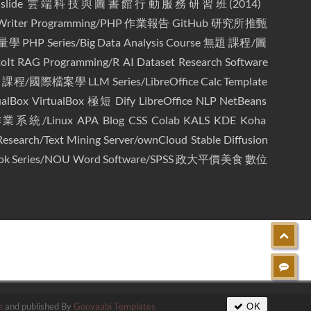
slide
雲端科技與圖書館行動服務研習班(2014)
Writer
Programming/PHP
作業報告
GitHub
研究所推甄
量學
PHP
Series/Big Data Analysis Course
無題
課程/圖
oIt
RAG
Programming/R
AI
Dataset
Research
Software
d
課程/國際檔案學
LLM
Series/LibreOffice Calc Template
ualBox
VirtualBox
極短
Dify
LibreOffice
NLP
NetBeans
業系統/Linux
APA
Blog
CSS
Colab
KALS
KDE
Koha
Research/Text Mining
Server/ownCloud
Stable Diffusion
ok
Series/NOU Word
Software/SPSS
政大平價美食
數位
OK
e
and published By
Gooyaabi Templates