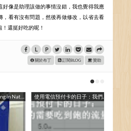
這好像是助理該做的事情沒錯，我也覺得我應
傳，看有沒有問題，然後再做修改，以省去看
啦！還挺好吃的呢！
L
P
關於布丁
訂閱BLOG
贊助
使用電信預付卡的日子：我們真的需要吃到飽的流量嗎？
漂流了將近半年的峇里島明信片
與病一