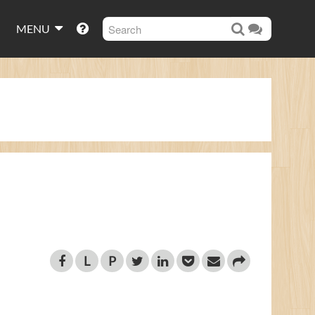
MENU
L
P