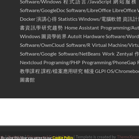
Software/Windows
程式語言/JavaScript
網站服務
Software/GoogleDoc
Software/LibreOffice
LibreOffice 
Docker
演講心得
Statistics
Windows/電腦軟體
資訊計
書資訊學研究趨勢
Home Assistant
Programming/Aut
Windows
圖資學術界
AutoIt
Hardware
Software/Wor
Software/OwnCloud
Software/R
Virtual Machine/Virt
Software/Google
Software/NetBeans
Work
Zentyal
作
Nextcloud
Programing/PHP
Programming/PhoneGap
教學課程
課程/檔案應用研究
輔漫
GLPI
OS/Chromebo
圖書館
els
|
Statistics
|
Privacy and Cookie Policy
|
Template is created by
ThemeXpos
. By using this blog you agree to our
Cookie Policy
.