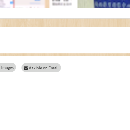
 Images
Ask Me on Email