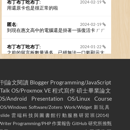
布丁布丁吃布丁
:
2024-02-19
用還原卡也是很正常的啦
匿名
:
2024-02-19
到現在惠文高中的電腦還是掛著一張復活卡 ㄏㄏ
布丁布丁吃布丁
:
2024-01-22
之前的留言板數量過多，已經無法一口氣顯示大
家的留言了。我們新開一個訪客留言板吧！
撰寫留言
期刊論文閱讀
Blogger
Programming/JavaScript
Talk
OS/Proxmox VE
程式寫作
碩士畢業論文
OS/Android
Presentation
OS/Linux
Course
OS/Windows
Software/Zotero
Work/Widget
新玩具
slide
雲端科技與圖書館行動服務研習班(2014)
Writer
Programming/PHP
作業報告
GitHub
研究所推甄