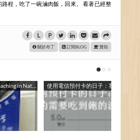
鐘的路程，吃了一碗滷肉飯，回來。 看著已經整
L
P
關於布丁
訂閱BLOG
贊助
空大授課記事 / Teaching in National Open University
使用電信預付卡的日子：我們真的需要吃到飽的流量嗎？