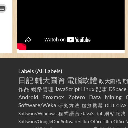
Labels (
All Labels
)
日記
輔大圖資
電腦軟體
政大圖檔
作品
網路管理
JavaScript
Linux
記事
DSpace
Android
Proxmox
Zotero
Data Mining
Software/Weka
研究方法
虛擬機器
DLLL-CIAS
Software/Windows
程式語言/JavaScript
網站服務
Software/GoogleDoc
Software/LibreOffice
LibreOffice 