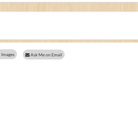
 Images
Ask Me on Email