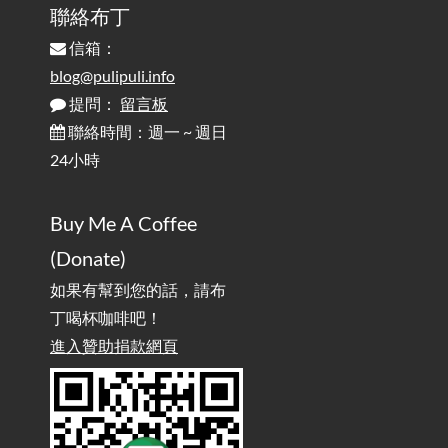
聯絡布丁
信箱：
為何桌前打字總是腰痠背痛？桌子高度和螢幕高度
2025-08-18
對人體工學的影響 / The Effect of Desk and Monitor Height on
blog@pulipuli.info
Ergonomics: Why Does Typing at a Desk Often Lead to Back Pain?
提問：
留言板
聯絡時間：週一 ~ 週日
行動網路無法連線？三星手機簡易解決方案
2025-08-11
24小時
/ Mobile Network Not Connecting? Easy Solutions for Samsung
Phones
Buy Me A Coffee
實作相容OpenAI API，但背後不是OpenAI的API服
2025-08-04
(Donate)
務 / Implementing OpenAI API-Compatible Services, But Not
Powered by OpenAI
如果有幫到您的話，請布
丁喝杯咖啡吧！
雜談：生活小技巧之用魔鬼氈避免機車鑰匙脫落吧
進入贊助捐款網頁
2025-08-01
/ Talk: Use Velcro to Prevent Your Motorcycle Key From Falling
Off
AdGuard Home不只是拿來擋廣告
/ AdGuard
2025-07-28