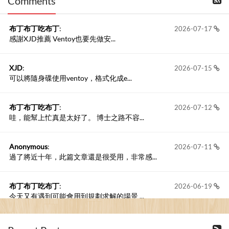
Comments
撰寫留言
布丁布丁吃布丁
:
2026-07-17
感謝XJD推薦 Ventoy也要先做安...
XJD
:
2026-07-15
可以將隨身碟使用ventoy，格式化成e...
布丁布丁吃布丁
:
2026-07-12
哇，能幫上忙真是太好了。 博士之路不容...
Anonymous
:
2026-07-11
過了將近十年，此篇文章還是很受用，非常感...
布丁布丁吃布丁
:
2026-06-19
今天又有遇到可能會用到規劃求解的場景 ...
布丁布丁吃布丁
:
2026-06-18