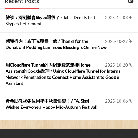
Recent Posts
kage好像也可以下載整個網站 感謝分享
雜談：深刻體會Skype退役了
/ Talk: Deeply Felt
2025-11-03
Anonymous
:
2026-06-15
Skype's Retirement
https://github.com/t...
感謝抖內！布丁光明燈上線 / Thanks for the
2025-10-27
布丁布丁吃布丁
:
2026-05-17
Donation! Pudding Luminous Blessing is Online Now
我目前並沒有常駐的Google Home...
用Cloudflare Tunnel的內網穿透來連接Home
2025-10-20
Robertmycs
:
2026-05-15
Assistant的Google助理 / Using Cloudflare Tunnel for Internal
這篇WinXP公用電腦安裝與優化的步驟超...
Network Penetration to Connect Home Assistant to Google
Assistant
Anonymous
:
2026-05-12
您好,首先肯定感謝您造福許多莘莘學子。有...
希希助教祝各位同學中秋節快樂！ / TA. Sissi
2025-10-06
Wishes Everyone a Happy Mid-Autumn Festival!
看電腦覺得疲憊嗎？比起螢幕，你更應該注意炫光
2025-08-25
的問題 / Are You Tired of Looking at the Computer? Pay More
:::
Attention to Glare Than the Screen