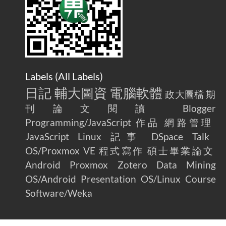
Home Is More Than Just an Ad Blocker
Labels (
All Labels
)
日記
輔大圖資
電腦軟體
政大圖檔
期
刊論文閱讀
Blogger
Programming/JavaScript
作品
網路管理
JavaScript
Linux
記事
DSpace
Talk
OS/Proxmox VE
程式寫作
碩士畢業論文
Android
Proxmox
Zotero
Data Mining
OS/Android
Presentation
OS/Linux
Course
Software/Weka