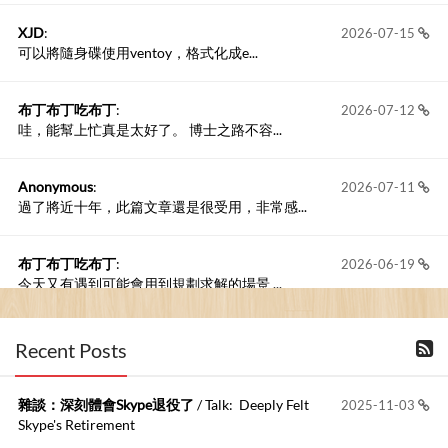
XJD
:
2026-07-15
可以將隨身碟使用ventoy，格式化成e...
布丁布丁吃布丁
:
2026-07-12
哇，能幫上忙真是太好了。 博士之路不容...
Anonymous
:
2026-07-11
過了將近十年，此篇文章還是很受用，非常感...
布丁布丁吃布丁
:
2026-06-19
今天又有遇到可能會用到規劃求解的場景 ...
布丁布丁吃布丁
:
2026-06-18
Recent Posts
kage好像也可以下載整個網站 感謝分享
雜談：深刻體會Skype退役了
/ Talk: Deeply Felt
2025-11-03
Anonymous
:
2026-06-15
Skype's Retirement
https://github.com/t...