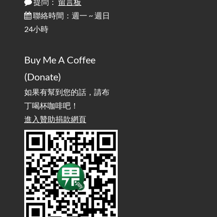
提問：
留言板
聯絡時間：週一 ~ 週日
行動網路無法連線？三星手機簡易解決方案
2025-08-11
24小時
/ Mobile Network Not Connecting? Easy Solutions for Samsung
Phones
Buy Me A Coffee
實作相容OpenAI API，但背後不是OpenAI的API服
2025-08-04
(Donate)
務 / Implementing OpenAI API-Compatible Services, But Not
Powered by OpenAI
如果有幫到您的話，請布
丁喝杯咖啡吧！
雜談：生活小技巧之用魔鬼氈避免機車鑰匙脫落吧
進入贊助捐款網頁
2025-08-01
/ Talk: Use Velcro to Prevent Your Motorcycle Key From Falling
Off
AdGuard Home不只是拿來擋廣告
/ AdGuard
2025-07-28
Home Is More Than Just an Ad Blocker