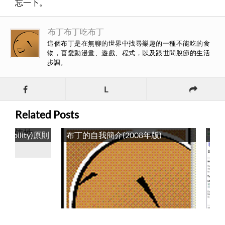
忘一下。
布丁布丁吃布丁
這個布丁是在無聊的世界中找尋樂趣的一種不能吃的食
物，喜愛動漫畫、遊戲、程式，以及跟世間脫節的生活
步調。
L
Related Posts
我簡介(2008年版)