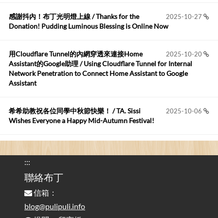
感謝抖內！布丁光明燈上線 / Thanks for the
2025-10-27
布丁布丁吃布丁
:
2026-05-17
Donation! Pudding Luminous Blessing is Online Now
我目前並沒有常駐的Google Home...
用Cloudflare Tunnel的內網穿透來連接Home
2025-10-20
Robertmycs
:
2026-05-15
Assistant的Google助理 / Using Cloudflare Tunnel for Internal
這篇WinXP公用電腦安裝與優化的步驟超...
Network Penetration to Connect Home Assistant to Google
Assistant
Anonymous
:
2026-05-12
您好,首先肯定感謝您造福許多莘莘學子。有...
希希助教祝各位同學中秋節快樂！ / TA. Sissi
2025-10-06
Wishes Everyone a Happy Mid-Autumn Festival!
看電腦覺得疲憊嗎？比起螢幕，你更應該注意炫光
2025-08-25
的問題 / Are You Tired of Looking at the Computer? Pay More
:::
Attention to Glare Than the Screen
聯絡布丁
信箱：
為何桌前打字總是腰痠背痛？桌子高度和螢幕高度
2025-08-18
對人體工學的影響 / The Effect of Desk and Monitor Height on
blog@pulipuli.info
Ergonomics: Why Does Typing at a Desk Often Lead to Back Pain?