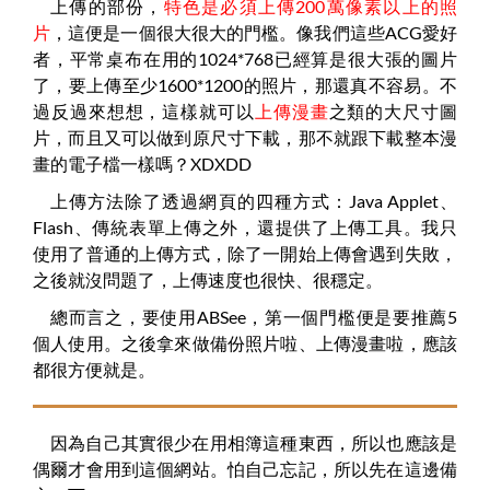
上傳的部份，
特色是必須上傳200萬像素以上的照
片
，這便是一個很大很大的門檻。像我們這些ACG愛好
者，平常桌布在用的1024*768已經算是很大張的圖片
了，要上傳至少1600*1200的照片，那還真不容易。不
過反過來想想，這樣就可以
上傳漫畫
之類的大尺寸圖
片，而且又可以做到原尺寸下載，那不就跟下載整本漫
畫的電子檔一樣嗎？XDXDD
上傳方法除了透過網頁的四種方式：Java Applet、
Flash、傳統表單上傳之外，還提供了上傳工具。我只
使用了普通的上傳方式，除了一開始上傳會遇到失敗，
之後就沒問題了，上傳速度也很快、很穩定。
總而言之，要使用ABSee，第一個門檻便是要推薦5
個人使用。之後拿來做備份照片啦、上傳漫畫啦，應該
都很方便就是。
因為自己其實很少在用相簿這種東西，所以也應該是
偶爾才會用到這個網站。怕自己忘記，所以先在這邊備