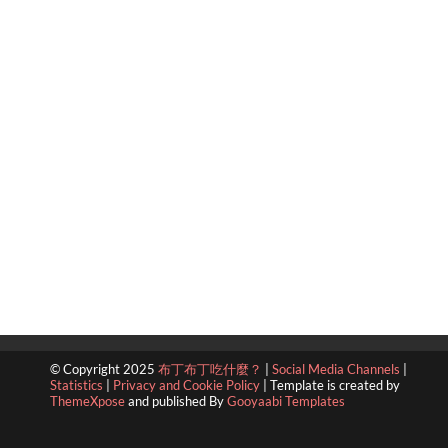
© Copyright 2025
布丁布丁吃什麼？
|
Social Media Channels
|
Statistics
|
Privacy and Cookie Policy
|
Template is created by
ThemeXpose
and published By
Gooyaabi Templates