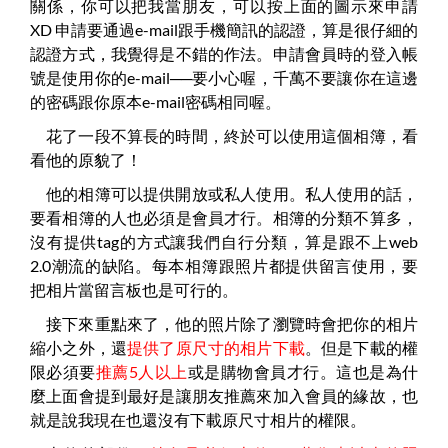
關係，你可以把我當朋友，可以按上面的圖示來申請
XD 申請要通過e-mail跟手機簡訊的認證，算是很仔細的
認證方式，我覺得是不錯的作法。申請會員時的登入帳
號是使用你的e-mail──要小心喔，千萬不要讓你在這邊
的密碼跟你原本e-mail密碼相同喔。
花了一段不算長的時間，終於可以使用這個相簿，看
看他的原貌了！
他的相簿可以提供開放或私人使用。私人使用的話，
要看相簿的人也必須是會員才行。相簿的分類不算多，
沒有提供tag的方式讓我們自行分類，算是跟不上web
2.0潮流的缺陷。每本相簿跟照片都提供留言使用，要
把相片當留言板也是可行的。
接下來重點來了，他的照片除了瀏覽時會把你的相片
縮小之外，還
提供了原尺寸的相片下載
。但是下載的權
限必須要
推薦5人以上
或是購物會員才行。這也是為什
麼上面會提到最好是讓朋友推薦來加入會員的緣故，也
就是說我現在也還沒有下載原尺寸相片的權限。