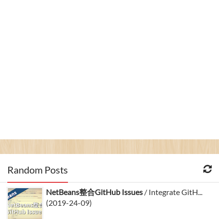
Random Posts
NetBeans整合GitHub Issues
/ Integrate GitH...
(2019-24-09)