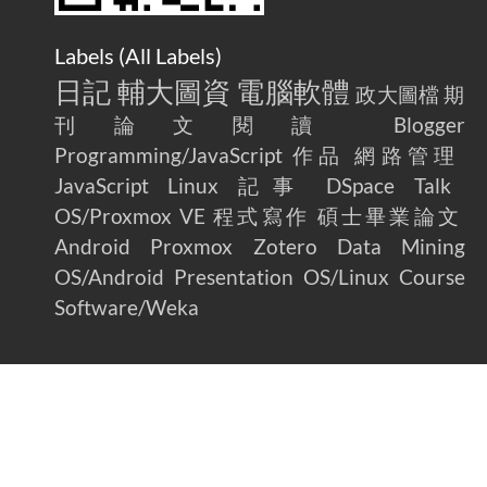
Labels (
All Labels
)
日記
輔大圖資
電腦軟體
政大圖檔
期
刊論文閱讀
Blogger
Programming/JavaScript
作品
網路管理
JavaScript
Linux
記事
DSpace
Talk
OS/Proxmox VE
程式寫作
碩士畢業論文
Android
Proxmox
Zotero
Data Mining
OS/Android
Presentation
OS/Linux
Course
Software/Weka