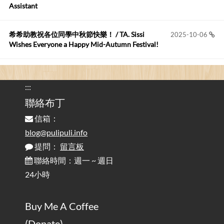
Assistant
Anonymous
:
2026-05-12
您好,首先肯定感謝您造福許多莘莘學子。有...
希希助教祝各位同學中秋節快樂！ / TA. Sissi
2025-10-06
Wishes Everyone a Happy Mid-Autumn Festival!
看電腦覺得疲憊嗎？比起螢幕，你更應該注意炫光
2025-08-25
的問題 / Are You Tired of Looking at the Computer? Pay More
:::
Attention to Glare Than the Screen
聯絡布丁
信箱：
為何桌前打字總是腰痠背痛？桌子高度和螢幕高度
2025-08-18
對人體工學的影響 / The Effect of Desk and Monitor Height on
blog@pulipuli.info
Ergonomics: Why Does Typing at a Desk Often Lead to Back Pain?
提問：
留言板
聯絡時間：週一 ~ 週日
行動網路無法連線？三星手機簡易解決方案
2025-08-11
24小時
/ Mobile Network Not Connecting? Easy Solutions for Samsung
Phones
Buy Me A Coffee
實作相容OpenAI API，但背後不是OpenAI的API服
2025-08-04
(Donate)