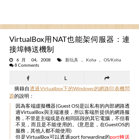
VirtualBox用NAT也能架伺服器：連
接埠轉送機制
6月 04, 2008
新玩具
,
Koha
,
OS/Koha
8 Comments
L
摘錄自
透過Virtualbox下的Windows的網路印表機問
題
的說明：
因為客端虛擬機器(Guest OS)是以私有的內部網路透
過VirtualBox與主端連接，所以客端所提供的網路服
務，不管是主端或是在相同區段的其它電腦，不但看
不見，而且是不能使用的。(意思是，在GuestOS的
服務，其他人都不能使用)
但是
VirtualBox可以透過port forwarding的
port轉送