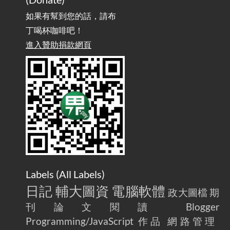
務 / Implementing OpenAI API-Compatible Services, But Not
Powered by OpenAI
如果有幫到您的話，請布
丁喝杯咖啡吧！
雜談：生活小技巧之用魔鬼氈避免機車鑰匙脫落吧
進入贊助捐款網頁
2025-08-01
/ Talk: Use Velcro to Prevent Your Motorcycle Key From Falling
Off
AdGuard Home不只是拿來擋廣告
/ AdGuard
2025-07-28
Home Is More Than Just an Ad Blocker
Labels (
All Labels
)
日記
輔大圖資
電腦軟體
政大圖檔
期
刊論文閱讀
Blogger
Programming/JavaScript
作品
網路管理