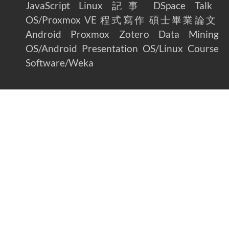
JavaScript
Linux
記事
DSpace
Talk
OS/Proxmox VE
程式寫作
碩士畢業論文
Android
Proxmox
Zotero
Data Mining
OS/Android
Presentation
OS/Linux
Course
Software/Weka