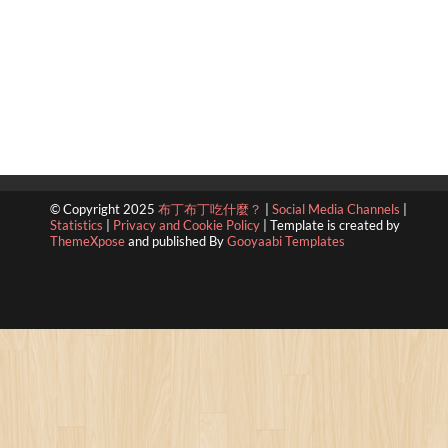
© Copyright 2025
布丁布丁吃什麼？
|
Social Media Channels
|
Statistics
|
Privacy and Cookie Policy
|
Template is created by
ThemeXpose
and published By
Gooyaabi Templates