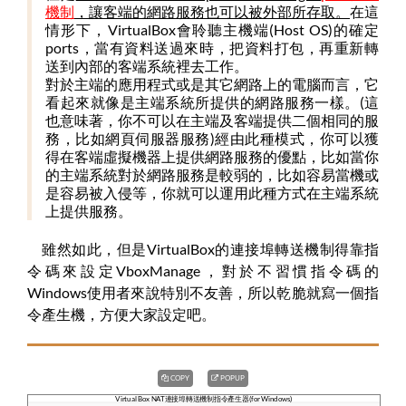
機制
，讓客端的網路服務也可以被外部所存取。
在這
情形下，VirtualBox會聆聽主機端(Host OS)的確定
ports，當有資料送過來時，把資料打包，再重新轉
送到內部的客端系統裡去工作。
對於主端的應用程式或是其它網路上的電腦而言，它
看起來就像是主端系統所提供的網路服務一樣。(這
也意味著，你不可以在主端及客端提供二個相同的服
務，比如網頁伺服器服務)經由此種模式，你可以獲
得在客端虛擬機器上提供網路服務的優點，比如當你
的主端系統對於網路服務是較弱的，比如容易當機或
是容易被入侵等，你就可以運用此種方式在主端系統
上提供服務。
雖然如此，但是VirtualBox的連接埠轉送機制得靠指
令碼來設定VboxManage，對於不習慣指令碼的
Windows使用者來說特別不友善，所以乾脆就寫一個指
令產生機，方便大家設定吧。
COPY
POPUP