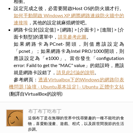
相衝。
設定完成之後，必需要開啟Host OS的防火牆才行。
如何手動開啟 Windows XP 網際網路連線防火牆中的
連接埠
，其他的設定就麻煩網管吧。
網路卡位於[設定值] > [網路] > [介面卡] > [進階] > [介
面卡類型]的選單中，
請見參考此圖
。
如果網路卡為PCnet-開頭，則值應該設定為
「pcnet」；如果網路卡為Intel PRO/1000開頭，則
應該設定為「e1000」。當你發生「configutation
error: Faild to get the "MAC" value」的錯誤時，應該
就是網路卡設錯了，
請見此討論的說明
。
參考網頁：
透過Virtualbox下的Windows的網路印表
機問題 [論壇 - Ubuntu基本設定] - Ubuntu 正體中文站
(翻譯自VirtualBox的說明)
布丁布丁吃布丁
這個布丁是在無聊的世界中找尋樂趣的一種不能吃的食
物，喜愛動漫畫、遊戲、程式，以及跟世間脫節的生活
步調。