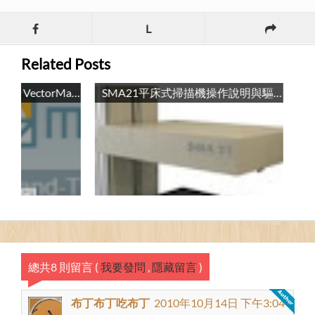
L
Related Posts
把點陣圖轉換成向量圖：VectorMagic / Convert Bitmap Image to Vertor Image: VectorMagic
SMA21平床式掃描機操作說明與驅動程式 / SMA21 Scanner Manual and Driver
總共8 則留言
(
我要發問
,
隱藏留言
)
布丁布丁吃布丁
2010年10月14日 下午3:04