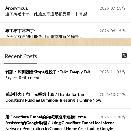
Anonymous
:
2026-07-11
過了將近十年，此篇文章還是很受用，非常感...
布丁布丁吃布丁
:
2026-06-19
今天又有遇到可能會用到規劃求解的場景 ...
布丁布丁吃布丁
:
2026-06-18
Recent Posts
kage好像也可以下載整個網站 感謝分享
雜談：深刻體會Skype退役了
/ Talk: Deeply Felt
2025-11-03
Anonymous
:
2026-06-15
Skype's Retirement
https://github.com/t...
感謝抖內！布丁光明燈上線 / Thanks for the
2025-10-27
布丁布丁吃布丁
:
2026-05-17
Donation! Pudding Luminous Blessing is Online Now
我目前並沒有常駐的Google Home...
用Cloudflare Tunnel的內網穿透來連接Home
2025-10-20
Robertmycs
:
2026-05-15
Assistant的Google助理 / Using Cloudflare Tunnel for Internal
這篇WinXP公用電腦安裝與優化的步驟超...
Network Penetration to Connect Home Assistant to Google