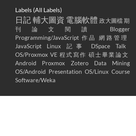
Labels (
All Labels
)
AdGuard Home不只是拿來擋廣告
/ AdGuard
2025-07-28
Home Is More Than Just an Ad Blocker
日記
輔大圖資
電腦軟體
政大圖檔
期
刊論文閱讀
Blogger
Programming/JavaScript
作品
網路管理
JavaScript
Linux
記事
DSpace
Talk
OS/Proxmox VE
程式寫作
碩士畢業論文
Android
Proxmox
Zotero
Data Mining
OS/Android
Presentation
OS/Linux
Course
Software/Weka