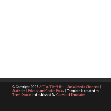
© Copyright 2025
布丁布丁吃什麼？
|
Social Media Channels
|
Statistics
|
Privacy and Cookie Policy
|
Template is created by
ThemeXpose
and published By
Gooyaabi Templates