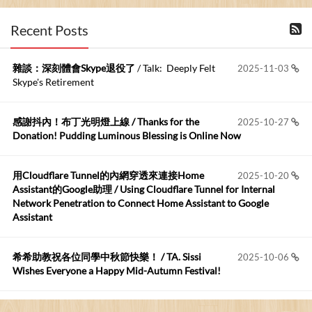
布丁布丁吃布丁
:
2026-06-18
Recent Posts
kage好像也可以下載整個網站 感謝分享
雜談：深刻體會Skype退役了
/ Talk: Deeply Felt
2025-11-03
Anonymous
:
2026-06-15
Skype's Retirement
https://github.com/t...
感謝抖內！布丁光明燈上線 / Thanks for the
2025-10-27
布丁布丁吃布丁
:
2026-05-17
Donation! Pudding Luminous Blessing is Online Now
我目前並沒有常駐的Google Home...
用Cloudflare Tunnel的內網穿透來連接Home
2025-10-20
Robertmycs
:
2026-05-15
Assistant的Google助理 / Using Cloudflare Tunnel for Internal
這篇WinXP公用電腦安裝與優化的步驟超...
Network Penetration to Connect Home Assistant to Google
Assistant
Anonymous
:
2026-05-12
您好,首先肯定感謝您造福許多莘莘學子。有...
希希助教祝各位同學中秋節快樂！ / TA. Sissi
2025-10-06
Wishes Everyone a Happy Mid-Autumn Festival!
看電腦覺得疲憊嗎？比起螢幕，你更應該注意炫光
2025-08-25