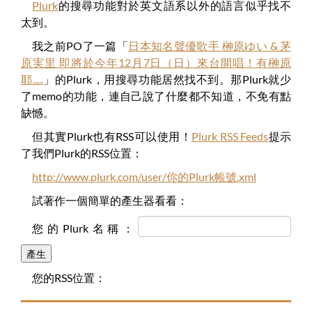
Plurk
的搜尋功能對於英文語系以外的語言似乎找不
太到。
我之前PO了一篇「
日本知名聲優歌手 榊原ゆい & 茅
原実里 即將於今年12月7日（日）來台開唱！有榊原
耶.....
」的Plurk，用搜尋功能居然找不到。那Plurk就少
了memo的功能，連自己說了什麼都不知道，不免有點
缺憾。
但其實Plurk也有RSS可以使用！
Plurk RSS Feeds
提示
了我們Plurk的RSS位置：
http://www.plurk.com/user/你的Plurk帳號.xml
試著作一個簡單的產生器看看：
您的Plurk名稱：
產生
您的RSS位置：