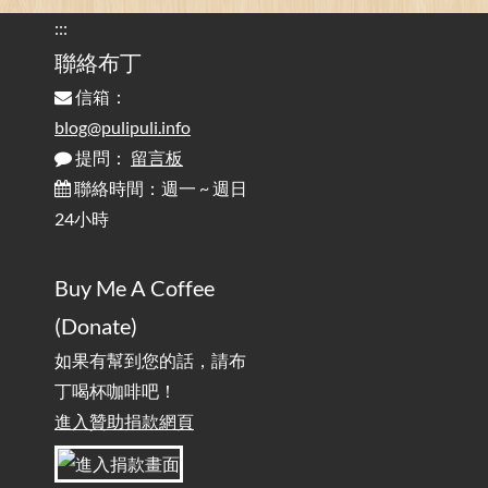
的問題 / Are You Tired of Looking at the Computer? Pay More
:::
Attention to Glare Than the Screen
聯絡布丁
信箱：
為何桌前打字總是腰痠背痛？桌子高度和螢幕高度
2025-08-18
對人體工學的影響 / The Effect of Desk and Monitor Height on
blog@pulipuli.info
Ergonomics: Why Does Typing at a Desk Often Lead to Back Pain?
提問：
留言板
聯絡時間：週一 ~ 週日
行動網路無法連線？三星手機簡易解決方案
2025-08-11
24小時
/ Mobile Network Not Connecting? Easy Solutions for Samsung
Phones
Buy Me A Coffee
實作相容OpenAI API，但背後不是OpenAI的API服
2025-08-04
(Donate)
務 / Implementing OpenAI API-Compatible Services, But Not
Powered by OpenAI
如果有幫到您的話，請布
丁喝杯咖啡吧！
雜談：生活小技巧之用魔鬼氈避免機車鑰匙脫落吧
進入贊助捐款網頁
2025-08-01
/ Talk: Use Velcro to Prevent Your Motorcycle Key From Falling
Off