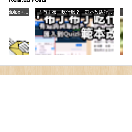
圖片上傳與Plurk貼圖的好工具：ZScreen與ImageShack