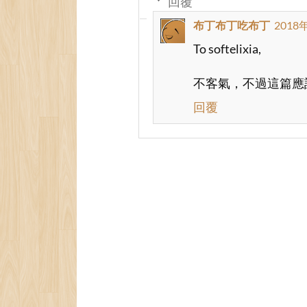
回覆
#yam-video-download #outpu
布丁布丁吃布丁
2018
To softelixia,
#yam-video-download #outpu
不客氣，不過這篇應
/*border: 1px solid gr
*/
回覆
     text-decoration:unde
     color:#0099FF; 
     cursor:pointer;
     margin-right: 0.5em; 
} 