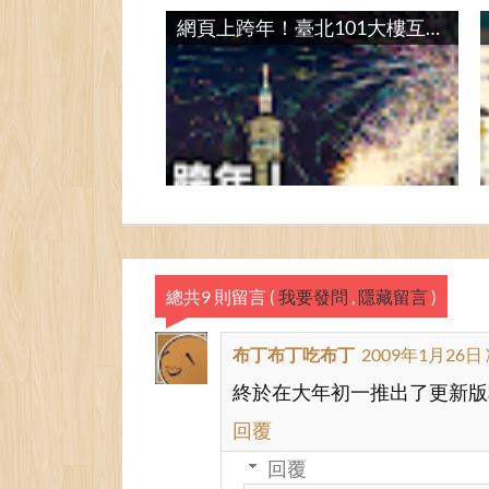
混合應用程式框架試做：薑黃喵討摸摸 / Hyper APP Framework: Ginger Cat Touch
網頁上跨年！臺北101大樓互動煙火 / Taipei101 Interactive Firework
<style type=
"text/css"
> 
#yam-video-download div.ti
    font-size: small;
    color:gray;
}
總共9 則留言
(
我要發問
,
隱藏留言
)
#yam-video-download div.ch
布丁布丁吃布丁
2009年1月26日 
     color:white;
終於在大年初一推出了更新版
回覆
     background-color:#FF0
回覆