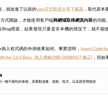
X功能，就改進了以前的
yam天空影音分享下載器
，取代原本
器</title>
的方式開啟，才能使用客戶端
跨網域取得網頁內容
的功能
Blog裡面，結果發現只要是非本機的情況下，就不能
Writer插入程式碼的外掛效果如何。事實證明，
Insert Code f
ve Writer 1.0.5 Beta - 加入捲軸功能 (20080427 修正)
，但如
ipt"
 src=
"http://puddingchen.35.googlepag
 auto;width:400px;"
><a href=
"http://www.
ttp://blog.yam.com/i/header/logo.gif"
 tit
的一種不能吃的食物，喜愛動漫畫、遊戲、程式，以及跟世間脫節
d"
> 