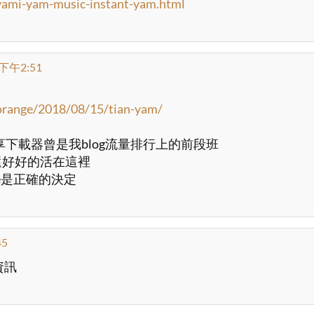
/yami-yam-music-instant-yam.html
下午2:51
orange/2018/08/15/tian-yam/
享下載器曾是我blog流量排行上的前段班
lvetica, sans-serif; 
r還好好的活在這裡
e是正確的決定
45
資訊
tID_yvd div.content a.downloader,