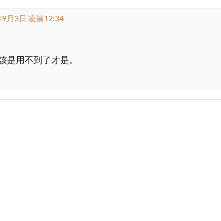
tID_yvd div.content a.win, 
年9月3日 凌晨12:34
tID_yvd div.content span.title-copy { 
該是用不到了才是。
ay; padding: 2px; font-size: small; back
rline; 