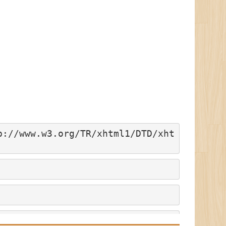
p://www.w3.org/TR/xhtml1/DTD/xht
/>