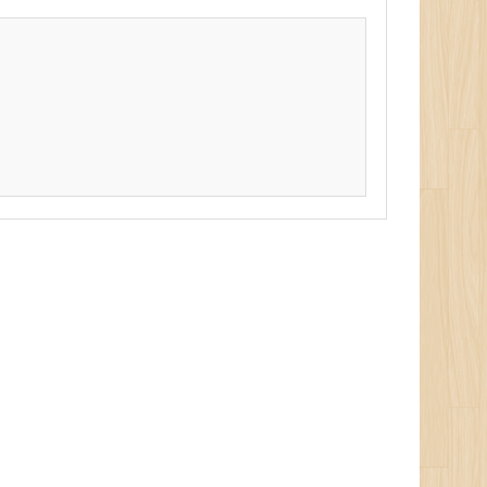
ground-color:gray; color:white; 