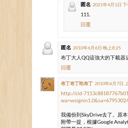
     font-size: large;
匿名
2021年4月1日 下
111.
     padding: 2px 5px;
回覆
     margin: 2px auto;
     border: 1px solid gra
匿名
2010年6月6日 晚上8:25
布丁大人QQ這強大的下載器這
     width: 200px; 
回覆
     text-align:center; 
布丁布丁吃布丁
2010年6月7日 上
     display:none; 
http://cid-7113c88187767b01
wa=wsignin1.0&sa=6795302
} 
我備份到SkyDrive去了。原
#yam-video-download #outpu
附帶一提，根據Google An