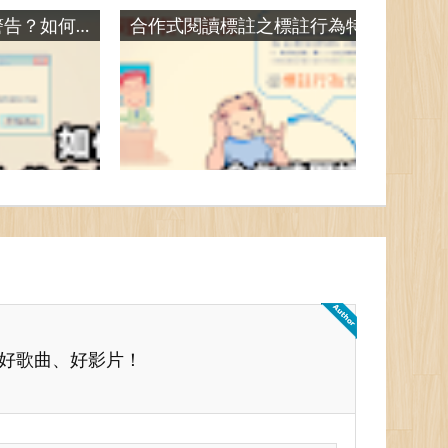
試算表出現安全性警告？如何移除LibreOffice Calc的文件巨集 / How to remove ODS file’s macro in LibreOffice Calc
合作式閱讀標註之標註行為特徵與閱讀理解關聯 / A Study on Developing Knowledge Extraction Mechanisms from Cooperative Reading Annotation
賞好歌曲、好影片！