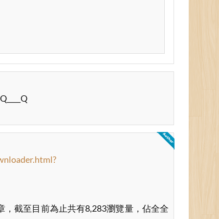
___Q
wnloader.html?
篇文章，截至目前為止共有8,283瀏覽量，佔全全