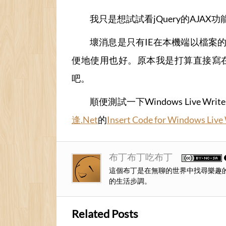
我只是想試試看jQuery的AJA
<title>yam天空部落-影音分享下載
壞消息是只有IE在本機端以檔案
</head>
便地使用也好。原本我是打算直接寫在
吧。
<body>
順便測試一下Windows Live 
逢.Net
的
Insert Code for Windows Li
<script type=
"text/javascr
<h1 style=
"margin:0 auto 0
布丁布丁吃布丁
=
"float:left;"
><img src=
"h
>影音分享<br />
這個布丁是在無聊的世界中找尋樂趣
的生活步調。
下載器</h1>
Related Posts
<div id=
"yam-video-downloa