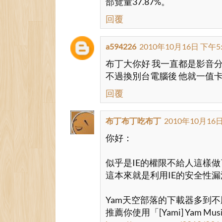
部覽量37.87%。
    font-size: 1em;
回覆
} 
a594226
2010年10月16日 下午5:
#yam-video-download #outpu
布丁大你好 我一直都是影音
不過換別台電腦後 他就一值卡
    color:gray; 
回覆
    border: 1px solid gray
布丁布丁吃布丁
2010年10月16日
/*background-color:gra
你好：
    font-size: smaller; 
似乎是IE的權限不給人這樣做
這本來就是利用IE的安全性
    width: 12px; 
Yam天空部落的下載器多到
    display:block; 
推薦你使用「[Yami] Yam Mus