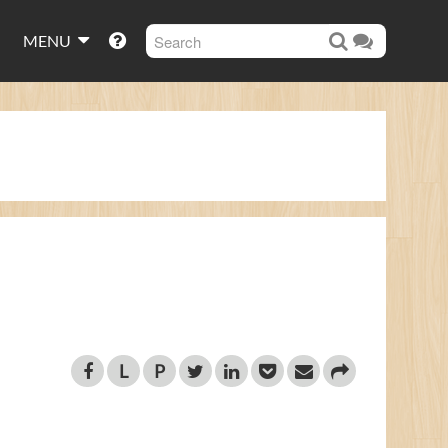
MENU
L
P