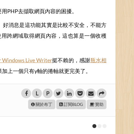
要用PHP去擷取網頁內容的困擾。
。好消息是這功能其實是比較不安全，不能方
使用跨網域取得網頁內容，這也算是一個收穫
or Windows Live Writer
挺不賴的，感謝
瓶水相
果加上一個只有y軸的捲軸就更完美了。
es.com/jquery.js"
></script> 
yam.com/"
 target=
"yamBlog"
 style
L
P
le=
"yam天空部落"
 border=
"0"
 /></a
關於布丁
訂閱BLOG
贊助