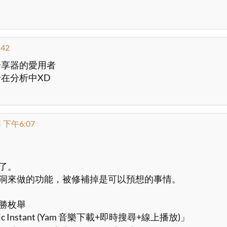
42
tID_yvd div.content span.deleter { 
分享器的愛用者
在分析中XD
; 
 下午6:07
y;*/
了。
漏洞來做的功能，被修補掉是可以預想的事情。
不勝枚舉
ic Instant (Yam 音樂下載+即時搜尋+線上播放)」