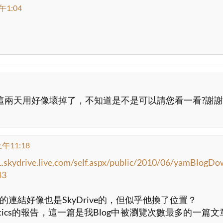
午1:04
y; 
兩天用好像壞掉了，不知道是不是可以請您看一看?謝謝Q_
午11:18
.skydrive.live.com/self.aspx/public/2010/06/yamBlogDo
43
本的連結好像也是SkyDrive的，但似乎他換了位置？
tID_yvd div.content {
alytics的報告，這一篇是我Blog中被瀏覽次數最多的一