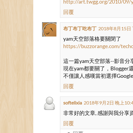
http://art.twgg.org/2010/09
float
:left; 
回覆
    text-align:center; 
布丁布丁吃布丁
2018年8月15日 
    padding: 0 2px; 
yam天空部落格要關閉了
https://buzzorange.com/tech
/*font-weight:bold;*/
這一篇yam天空部落--影音分
    font-family:Arial, He
現在yam都要關了，Blogge
不僅讓人感嘆當初選擇Googl
    cursor:pointer; 
回覆
    margin-right: 0.5em; 
softelixia
2018年9月2日 晚上10:
} 
非常好的文章, 感謝與我分享
回覆
#yam-video-download #outpu