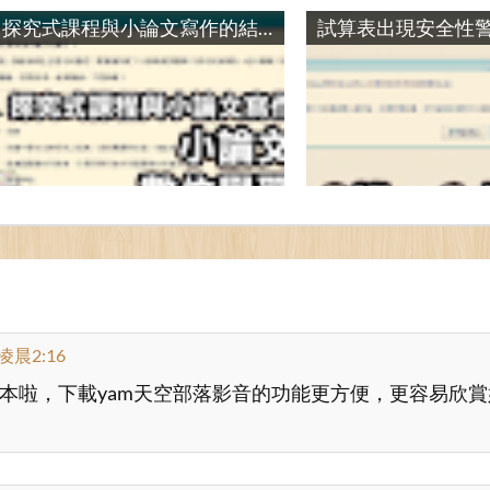
探究式課程與小論文寫作的結合：小論文寫作數位學習課程 / Inquiry-based Teaching in Inforation Literacy Education: A Research Paper Instruction E-learning Course for High School Students
p {
eck-flag {
凌晨2:16
本啦，下載yam天空部落影音的功能更方便，更容易欣
000; 