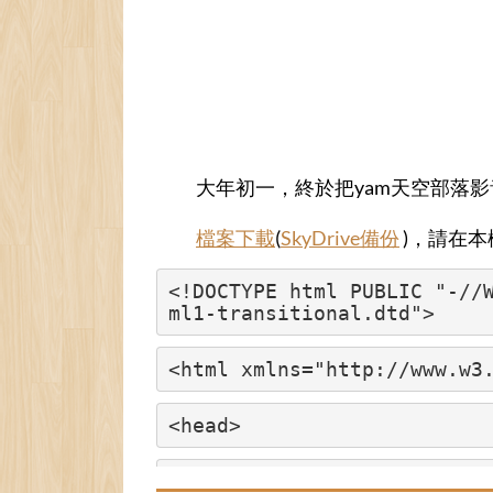
大年初一，終於把yam天空部落
檔案下載
(
SkyDrive備份
)，請在本
<!DOCTYPE html PUBLIC 
"-//
ml1-transitional.dtd"
>
<html xmlns=
"http://www.w3
<head>
<meta http-equiv=
"Content-