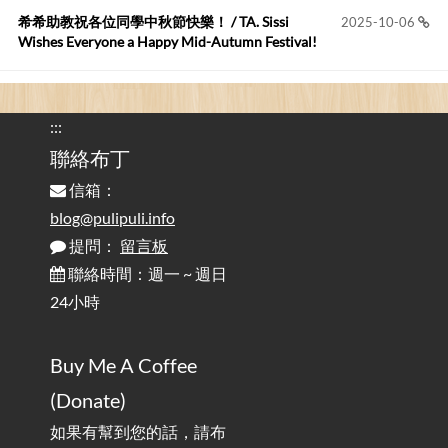
您好,首先肯定感謝您造福許多莘莘學子。有...
希希助教祝各位同學中秋節快樂！ / TA. Sissi
2025-10-06
Wishes Everyone a Happy Mid-Autumn Festival!
看電腦覺得疲憊嗎？比起螢幕，你更應該注意炫光
2025-08-25
的問題 / Are You Tired of Looking at the Computer? Pay More
:::
Attention to Glare Than the Screen
聯絡布丁
信箱：
為何桌前打字總是腰痠背痛？桌子高度和螢幕高度
2025-08-18
對人體工學的影響 / The Effect of Desk and Monitor Height on
blog@pulipuli.info
Ergonomics: Why Does Typing at a Desk Often Lead to Back Pain?
提問：
留言板
聯絡時間：週一 ~ 週日
行動網路無法連線？三星手機簡易解決方案
2025-08-11
24小時
/ Mobile Network Not Connecting? Easy Solutions for Samsung
Phones
Buy Me A Coffee
實作相容OpenAI API，但背後不是OpenAI的API服
2025-08-04
(Donate)
務 / Implementing OpenAI API-Compatible Services, But Not
Powered by OpenAI
如果有幫到您的話，請布