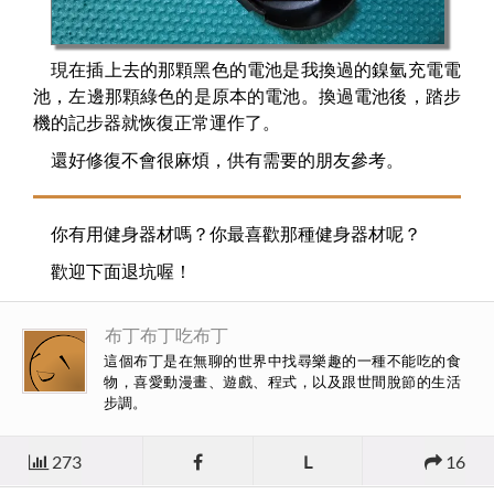
現在插上去的那顆黑色的電池是我換過的鎳氫充電電
池，左邊那顆綠色的是原本的電池。換過電池後，踏步
機的記步器就恢復正常運作了。
還好修復不會很麻煩，供有需要的朋友參考。
你有用健身器材嗎？你最喜歡那種健身器材呢？
歡迎下面退坑喔！
布丁布丁吃布丁
這個布丁是在無聊的世界中找尋樂趣的一種不能吃的食
物，喜愛動漫畫、遊戲、程式，以及跟世間脫節的生活
步調。
273
L
16