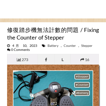
修復踏步機無法計數的問題 / Fixing
the Counter of Stepper
4月 10, 2023
Battery
,
Counter
,
Stepper
0 Comments
273
L
16