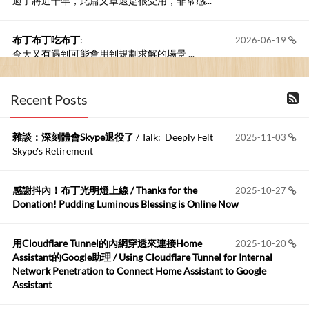
過了將近十年，此篇文章還是很受用，非常感...
布丁布丁吃布丁
:
2026-06-19
今天又有遇到可能會用到規劃求解的場景 ...
布丁布丁吃布丁
:
2026-06-18
Recent Posts
kage好像也可以下載整個網站 感謝分享
雜談：深刻體會Skype退役了
/ Talk: Deeply Felt
2025-11-03
Anonymous
:
2026-06-15
Skype's Retirement
https://github.com/t...
感謝抖內！布丁光明燈上線 / Thanks for the
2025-10-27
布丁布丁吃布丁
:
2026-05-17
Donation! Pudding Luminous Blessing is Online Now
我目前並沒有常駐的Google Home...
用Cloudflare Tunnel的內網穿透來連接Home
2025-10-20
Robertmycs
:
2026-05-15
Assistant的Google助理 / Using Cloudflare Tunnel for Internal
這篇WinXP公用電腦安裝與優化的步驟超...
Network Penetration to Connect Home Assistant to Google
Assistant
Anonymous
:
2026-05-12