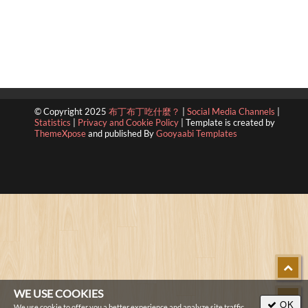
© Copyright 2025
布丁布丁吃什麼？
|
Social Media Channels
|
Statistics
|
Privacy and Cookie Policy
|
Template is created by
ThemeXpose
and published By
Gooyaabi Templates
WE USE COOKIES
OK
We use cookie to offer you a better experience and analyze site traffic.