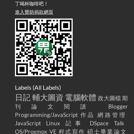
丁喝杯咖啡吧！
雜談：生活小技巧之用魔鬼氈避免機車鑰匙脫落吧
進入贊助捐款網頁
2025-08-01
/ Talk: Use Velcro to Prevent Your Motorcycle Key From Falling
Off
AdGuard Home不只是拿來擋廣告
/ AdGuard
2025-07-28
Home Is More Than Just an Ad Blocker
Labels (
All Labels
)
日記
輔大圖資
電腦軟體
政大圖檔
期
刊論文閱讀
Blogger
Programming/JavaScript
作品
網路管理
JavaScript
Linux
記事
DSpace
Talk
OS/Proxmox VE
程式寫作
碩士畢業論文