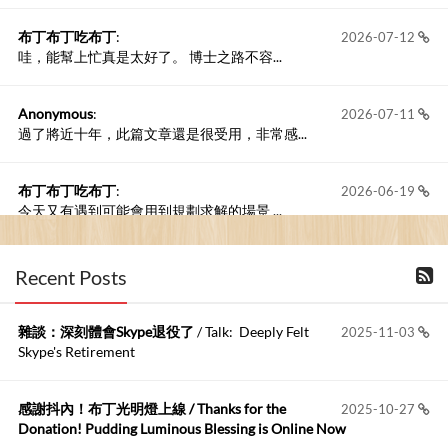
布丁布丁吃布丁
:
2026-07-12
哇，能幫上忙真是太好了。 博士之路不容...
Anonymous
:
2026-07-11
過了將近十年，此篇文章還是很受用，非常感...
布丁布丁吃布丁
:
2026-06-19
今天又有遇到可能會用到規劃求解的場景 ...
布丁布丁吃布丁
:
2026-06-18
Recent Posts
kage好像也可以下載整個網站 感謝分享
雜談：深刻體會Skype退役了
/ Talk: Deeply Felt
2025-11-03
Anonymous
:
2026-06-15
Skype's Retirement
https://github.com/t...
感謝抖內！布丁光明燈上線 / Thanks for the
2025-10-27
布丁布丁吃布丁
:
2026-05-17
Donation! Pudding Luminous Blessing is Online Now
我目前並沒有常駐的Google Home...