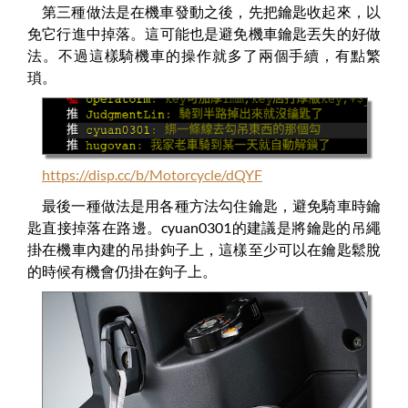
第三種做法是在機車發動之後，先把鑰匙收起來，以
免它行進中掉落。這可能也是避免機車鑰匙丟失的好做
法。不過這樣騎機車的操作就多了兩個手續，有點繁
瑣。
https://disp.cc/b/Motorcycle/dQYF
最後一種做法是用各種方法勾住鑰匙，避免騎車時鑰
匙直接掉落在路邊。cyuan0301的建議是將鑰匙的吊繩
掛在機車內建的吊掛鉤子上，這樣至少可以在鑰匙鬆脫
的時候有機會仍掛在鉤子上。