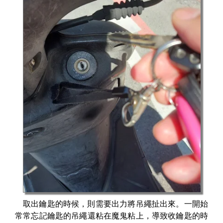
取出鑰匙的時候，則需要出力將吊繩扯出來。一開始
常常忘記鑰匙的吊繩還粘在魔鬼粘上，導致收鑰匙的時