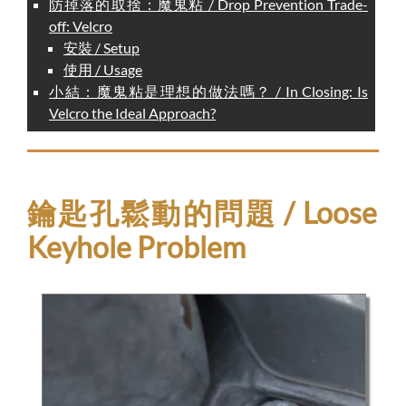
防掉落的取捨：魔鬼粘 / Drop Prevention Trade-
off: Velcro
安裝 / Setup
使用 / Usage
小結：魔鬼粘是理想的做法嗎？ / In Closing: Is
Velcro the Ideal Approach?
鑰匙孔鬆動的問題 / Loose
Keyhole Problem