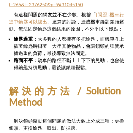
f=266&t=2376250&p=9#31045150
有這樣問題的網友並不在少數。根據「
[問題] 機車行
進中鑰匙可以拔出
」這篇的討論，造成機車鑰匙鎖頭鬆
動、無法固定鑰匙這個結果的原因，不外乎以下幾點：
鑰匙過重
：大多數的人都擁有多把鑰匙，而機車孔上
插著鑰匙時掛著一大串其他物品，會讓鎖頭的彈簧承
擔過重的負荷，最後導致無法固定。
路面不平
：騎車的路徑不斷上上下下的晃動，也會使
得鑰匙持續甩動，最後讓鎖頭變鬆。
解決的方法 / Solution
Method
解決鎖頭鬆動這個問題的做法大致上分成三種：更換
鎖頭、更換鑰匙、取出、防掉落。