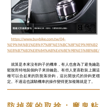
https://www.buybike.com.tw/04-
%E9%9A%B1%E8%97%8F%E5%BC%8F%E9%98%B2
%E8%B7%B3%E8%84%AB%E6%8E%9B%E5%8B%BE/
就算是本來沒有鉤子的機車，有人也會為了避免鑰匙
鬆脫而特地裝個鉤子來掛鑰匙。有些人更喜歡裝上圖這
種可以合起來的防脫落掛鉤，這比開放式的掛鉤更穩
定。不過這也讓騎機車的操作變得更加複雜就是了。
防掉落的取捨：魔鬼粘