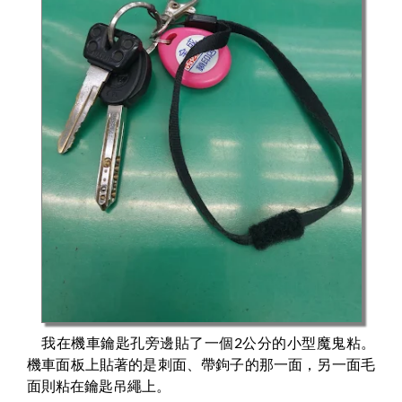
我在機車鑰匙孔旁邊貼了一個2公分的小型魔鬼粘。
機車面板上貼著的是刺面、帶鉤子的那一面，另一面毛
面則粘在鑰匙吊繩上。