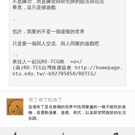
不是練功，而是練習與研究牌的組法與玩法

畢竟，這只是個遊戲

-

也許，我要的不是一個虛擬的世界

只是要一個與人交流、與人同樂的遊戲吧

--

來拉人一起玩RO-TCG喲  >o</

(偽)RO-TCG台灣推廣協會 http://homepage.
ntu.edu.tw/~b92705050/ROTCG/

布丁布丁吃布丁
這個布丁是在無聊的世界中找尋樂趣的一種不能吃的食
物，喜愛動漫畫、遊戲、程式，以及跟世間脫節的生活
步調。
L