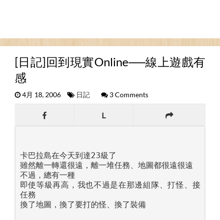
[日記]回到現實Online──線上遊戲有
感
4月 18, 2006
日記
3 Comments
L
卡巴拉島在今天到達23級了

雖然離一轉還很遠，離一堆任務、地圖都很遠很遠

不過，總有一種

即使等級再高，我也不過是在那邊組隊、打怪、接
任務

換了地圖，換了要打的怪、換了裝備
