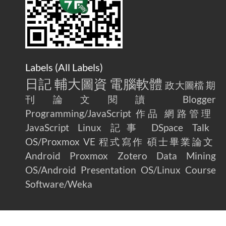
Labels (
All Labels
)
日記
輔大圖資
電腦軟體
政大圖檔
期
刊論文閱讀
Blogger
Programming/JavaScript
作品
網路管理
JavaScript
Linux
記事
DSpace
Talk
OS/Proxmox VE
程式寫作
碩士畢業論文
Android
Proxmox
Zotero
Data Mining
OS/Android
Presentation
OS/Linux
Course
Software/Weka