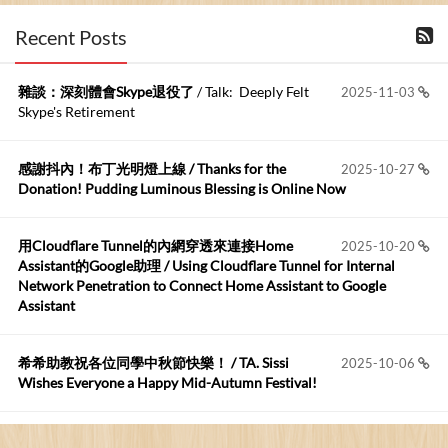
布丁布丁吃布丁
:
2026-06-18
Recent Posts
kage好像也可以下載整個網站 感謝分享
雜談：深刻體會Skype退役了
/ Talk: Deeply Felt
2025-11-03
Anonymous
:
2026-06-15
Skype's Retirement
https://github.com/t...
感謝抖內！布丁光明燈上線 / Thanks for the
2025-10-27
布丁布丁吃布丁
:
2026-05-17
Donation! Pudding Luminous Blessing is Online Now
我目前並沒有常駐的Google Home...
用Cloudflare Tunnel的內網穿透來連接Home
2025-10-20
Robertmycs
:
2026-05-15
Assistant的Google助理 / Using Cloudflare Tunnel for Internal
這篇WinXP公用電腦安裝與優化的步驟超...
Network Penetration to Connect Home Assistant to Google
Assistant
Anonymous
:
2026-05-12
您好,首先肯定感謝您造福許多莘莘學子。有...
希希助教祝各位同學中秋節快樂！ / TA. Sissi
2025-10-06
Wishes Everyone a Happy Mid-Autumn Festival!
看電腦覺得疲憊嗎？比起螢幕，你更應該注意炫光
2025-08-25