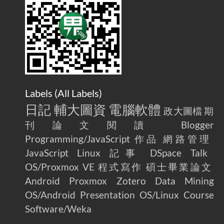
AdGuard Home不只是拿來擋廣告
/ AdGuard
2025-07-28
Home Is More Than Just an Ad Blocker
Labels (
All Labels
)
日記
輔大圖資
電腦軟體
政大圖檔
期
刊論文閱讀
Blogger
Programming/JavaScript
作品
網路管理
JavaScript
Linux
記事
DSpace
Talk
OS/Proxmox VE
程式寫作
碩士畢業論文
Android
Proxmox
Zotero
Data Mining
OS/Android
Presentation
OS/Linux
Course
Software/Weka