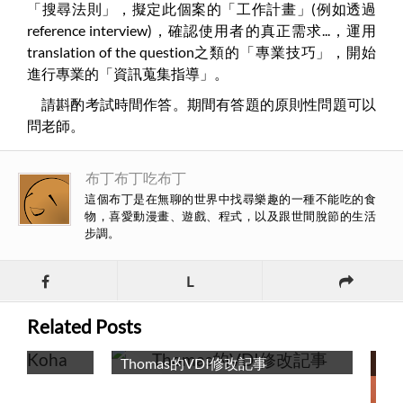
「搜尋法則」，擬定此個案的「工作計畫」(例如透過
reference interview)，確認使用者的真正需求...，運用
translation of the question之類的「專業技巧」，開始
進行專業的「資訊蒐集指導」。
請斟酌考試時間作答。期間有答題的原則性問題可以
問老師。
布丁布丁吃布丁
這個布丁是在無聊的世界中找尋樂趣的一種不能吃的食
物，喜愛動漫畫、遊戲、程式，以及跟世間脫節的生活
步調。
L
Related Posts
a
Thomas的VDI修改記事
獲