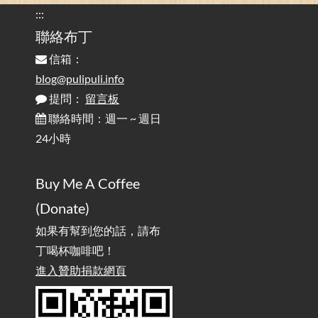
的問題 / Are You Tired of Looking at the Computer? Pay More
:::
Attention to Glare Than the Screen
聯絡布丁
信箱：
為何桌前打字總是腰痠背痛？桌子高度和螢幕高度
2025-08-18
對人體工學的影響 / The Effect of Desk and Monitor Height on
blog@pulipuli.info
Ergonomics: Why Does Typing at a Desk Often Lead to Back Pain?
提問：
留言板
聯絡時間：週一 ~ 週日
行動網路無法連線？三星手機簡易解決方案
2025-08-11
24小時
/ Mobile Network Not Connecting? Easy Solutions for Samsung
Phones
Buy Me A Coffee
實作相容OpenAI API，但背後不是OpenAI的API服
2025-08-04
(Donate)
務 / Implementing OpenAI API-Compatible Services, But Not
Powered by OpenAI
如果有幫到您的話，請布
丁喝杯咖啡吧！
雜談：生活小技巧之用魔鬼氈避免機車鑰匙脫落吧
進入贊助捐款網頁
2025-08-01
/ Talk: Use Velcro to Prevent Your Motorcycle Key From Falling
Off