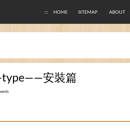
:::
HOME
SITEMAP
ABOUT
t-type——安裝篇
ents