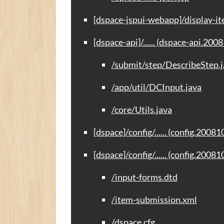
[dspace-jspui-webapp]/display-it
[dspace-api]/...... (dspace-api.200
/submit/step/DescribeStep.j
/app/util/DCInput.java
/core/Utils.java
[dspace]/config/...... (config.20081
[dspace]/config/...... (config.20081
/input-forms.dtd
/item-submission.xml
/dspace.cfg