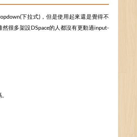
多行)、dropdown(下拉式)，但是使用起來還是覺得不
多架設DSpace的人都沒有更動過input-
碼。