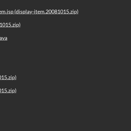
em.jsp (display-item.20081015.zip)
81015.zip)
ava
015.zip)
015.zip)