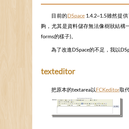
目前的
DSpace
1.4.2~1.5雖然提
夠，尤其是資料儲存無法像樹狀結構一樣靈
forms的樣子)。
為了改進DSpace的不足，我以DS
texteditor
把原本的textarea以
FCKeditor
取