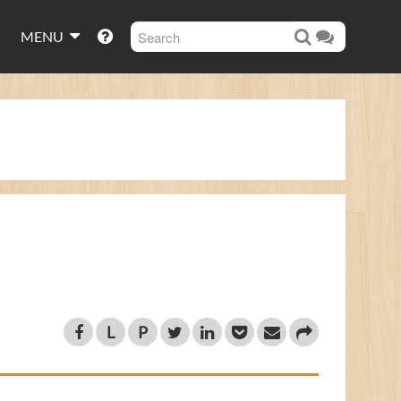
MENU
L
P