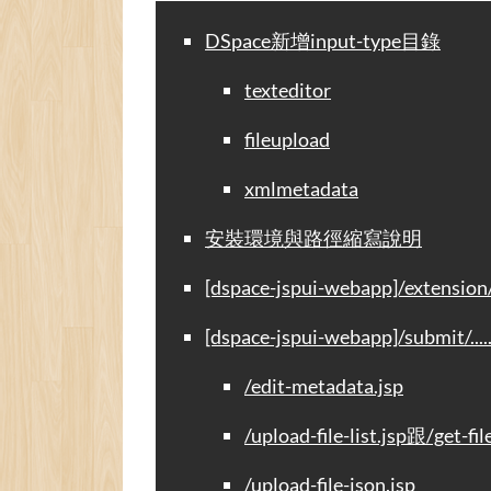
DSpace新增input-type目錄
texteditor
fileupload
xmlmetadata
安裝環境與路徑縮寫說明
[dspace-jspui-webapp]/extension/.
[dspace-jspui-webapp]/submit/....
/edit-metadata.jsp
/upload-file-list.jsp跟/get-fil
/upload-file-json.jsp