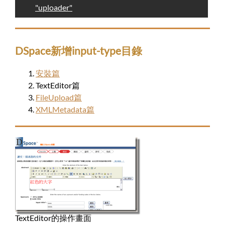
"uploader"
DSpace新增input-type目錄
安裝篇
TextEditor篇
FileUpload篇
XMLMetadata篇
TextEditor的操作畫面