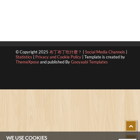
© Copyright 2025
布丁布丁吃什麼？
|
Social Media Channels
|
Statistics
|
Privacy and Cookie Policy
|
Template is created by
ThemeXpose
and published By
Gooyaabi Templates
WE USE COOKIES