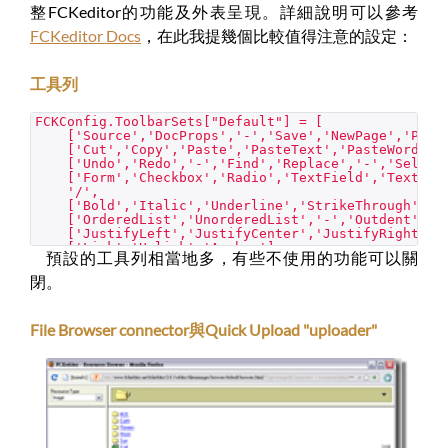
整FCKeditor的功能及外表呈現。詳細說明可以參考
FCKeditor Docs
，在此我提幾個比較值得注意的設定：
工具列
FCKConfig.ToolbarSets["Default"] = [
['Source','DocProps','-','Save','NewPage','Previ
['Cut','Copy','Paste','PasteText','PasteWord','-
['Undo','Redo','-','Find','Replace','-','SelectA
['Form','Checkbox','Radio','TextField','Textarea'
'/',
['Bold','Italic','Underline','StrikeThrough','-',
['OrderedList','UnorderedList','-','Outdent','Ind
['JustifyLeft','JustifyCenter','JustifyRight','J
['Link','Unlink','Anchor'],
預設的工具列相當地多，有些不使用的功能可以關
['Image','Flash','Table','Rule','Smiley','Specia
'/',
閉。
['Style','FontFormat','FontName','FontSize'],
['TextColor','BGColor'],
['FitWindow','ShowBlocks','-','About'] // No
File Browser connector與Quick Upload "uploader"
] ;