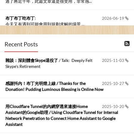
過了將近十年，此篇文章還是很受用，非常感...
布丁布丁吃布丁
:
2026-06-19
今天又有遇到可能會用到規劃求解的場景 ...
布丁布丁吃布丁
:
2026-06-18
Recent Posts
kage好像也可以下載整個網站 感謝分享
雜談：深刻體會Skype退役了
/ Talk: Deeply Felt
2025-11-03
Anonymous
:
2026-06-15
Skype's Retirement
https://github.com/t...
感謝抖內！布丁光明燈上線 / Thanks for the
2025-10-27
布丁布丁吃布丁
:
2026-05-17
Donation! Pudding Luminous Blessing is Online Now
我目前並沒有常駐的Google Home...
用Cloudflare Tunnel的內網穿透來連接Home
2025-10-20
Robertmycs
:
2026-05-15
Assistant的Google助理 / Using Cloudflare Tunnel for Internal
這篇WinXP公用電腦安裝與優化的步驟超...
Network Penetration to Connect Home Assistant to Google
Assistant
Anonymous
:
2026-05-12