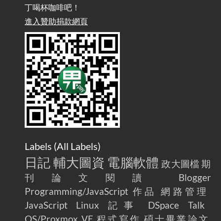
丁喝杯咖啡吧！
雜談：生活小技巧之用魔鬼氈避免機車鑰匙脫落吧
進入贊助捐款網頁
2025-08-01
/ Talk: Use Velcro to Prevent Your Motorcycle Key From Falling
Off
AdGuard Home不只是拿來擋廣告
/ AdGuard
2025-07-28
Home Is More Than Just an Ad Blocker
Labels (
All Labels
)
日記
輔大圖資
電腦軟體
政大圖檔
期
刊論文閱讀
Blogger
Programming/JavaScript
作品
網路管理
JavaScript
Linux
記事
DSpace
Talk
OS/Proxmox VE
程式寫作
碩士畢業論文