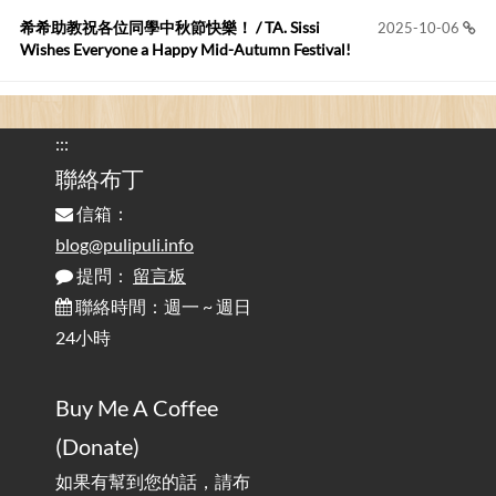
您好,首先肯定感謝您造福許多莘莘學子。有...
希希助教祝各位同學中秋節快樂！ / TA. Sissi
2025-10-06
Wishes Everyone a Happy Mid-Autumn Festival!
看電腦覺得疲憊嗎？比起螢幕，你更應該注意炫光
2025-08-25
的問題 / Are You Tired of Looking at the Computer? Pay More
:::
Attention to Glare Than the Screen
聯絡布丁
信箱：
為何桌前打字總是腰痠背痛？桌子高度和螢幕高度
2025-08-18
對人體工學的影響 / The Effect of Desk and Monitor Height on
blog@pulipuli.info
Ergonomics: Why Does Typing at a Desk Often Lead to Back Pain?
提問：
留言板
聯絡時間：週一 ~ 週日
行動網路無法連線？三星手機簡易解決方案
2025-08-11
24小時
/ Mobile Network Not Connecting? Easy Solutions for Samsung
Phones
Buy Me A Coffee
實作相容OpenAI API，但背後不是OpenAI的API服
2025-08-04
(Donate)
務 / Implementing OpenAI API-Compatible Services, But Not
Powered by OpenAI
如果有幫到您的話，請布