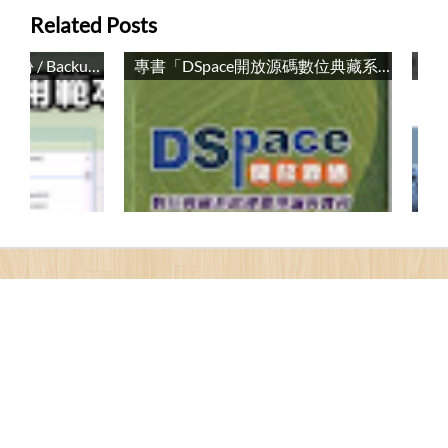
Related Posts
OpenVZ虛擬應用範本備份 / Backup OpenVZ Format Virtual Templates
專書「DSpace開放源碼數位典藏系統建置理論與實務」出版了 / Developing an Open Source Digital Archive With DSpace: Theory and Practice