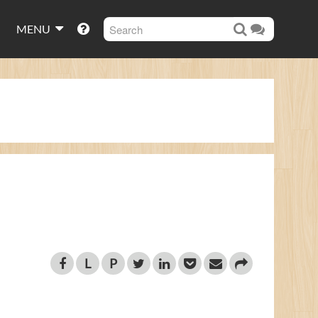
MENU
L
P