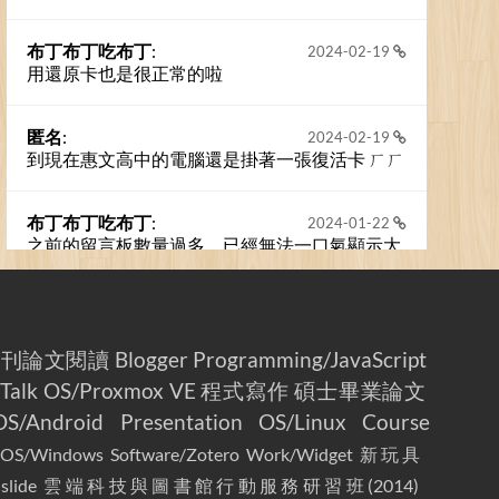
布丁布丁吃布丁
:
2024-02-19
用還原卡也是很正常的啦
匿名
:
2024-02-19
到現在惠文高中的電腦還是掛著一張復活卡 ㄏㄏ
布丁布丁吃布丁
:
2024-01-22
之前的留言板數量過多，已經無法一口氣顯示大
家的留言了。我們新開一個訪客留言板吧！
撰寫留言
期刊論文閱讀
Blogger
Programming/JavaScript
Talk
OS/Proxmox VE
程式寫作
碩士畢業論文
OS/Android
Presentation
OS/Linux
Course
OS/Windows
Software/Zotero
Work/Widget
新玩具
slide
雲端科技與圖書館行動服務研習班(2014)