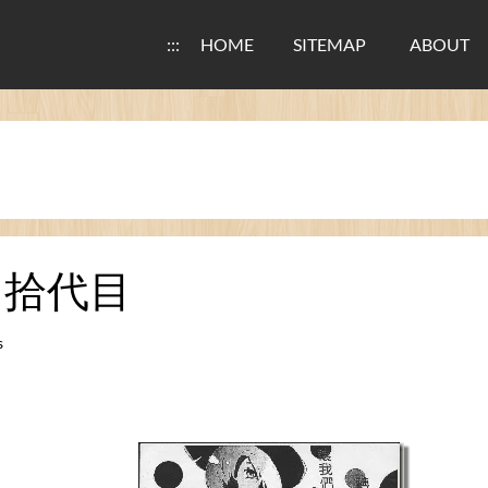
:::
HOME
SITEMAP
ABOUT
 拾代目
s