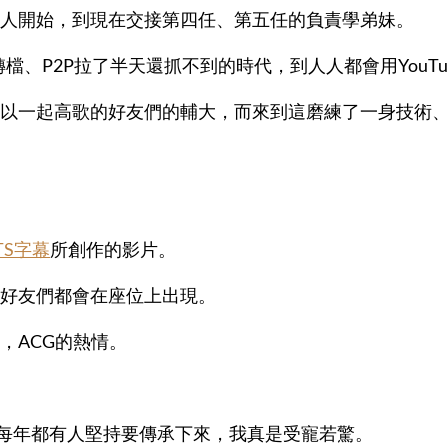
人開始，到現在交接第四任、第五任的負責學弟妹。
轉檔、P2P拉了半天還抓不到的時代，到人人都會用YouT
以一起高歌的好友們的輔大，而來到這磨練了一身技術
TS字幕
所創作的影片。
好友們都會在座位上出現。
，ACG的熱情。
動每年都有人堅持要傳承下來，我真是受寵若驚。