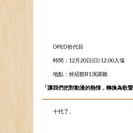
OPED拾代目
時間：12月20日(日) 12:00入場
地點：焯炤館B1演講聽
「讓我們把對動漫的熱情，轉換為歌聲
十代了。