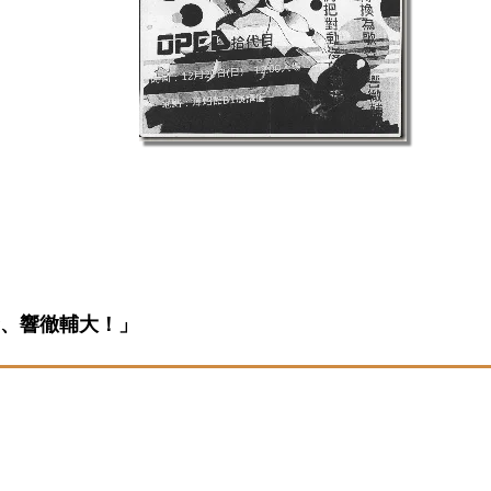
、響徹輔大！」