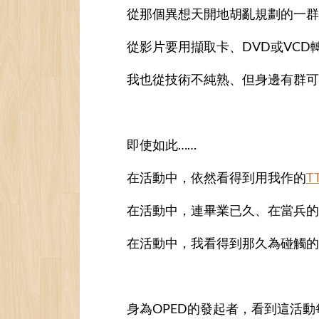
從那個異想天開地胡亂規劃的一群
從影片要用擷取卡、DVD或VCD
我也從技術不純熟、但身邊有群可
即使如此……
在活動中，依然看得到用我作的
T
在活動中，連畢業已久、在當兵的
在活動中，我看得到那久為碰觸的
身為OPED的發起者，看到這活