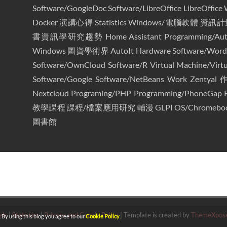
Software/GoogleDoc
Software/LibreOffice
LibreOffice 
Docker
演講心得
Statistics
Windows/電腦軟體
資訊計
書資訊學研究趨勢
Home Assistant
Programming/Aut
Windows
圖資學術界
AutoIt
Hardware
Software/Wor
Software/OwnCloud
Software/R
Virtual Machine/Virt
Software/Google
Software/NetBeans
Work
Zentyal
作
Nextcloud
Programing/PHP
Programming/PhoneGap
教學課程
課程/檔案應用研究
輔漫
GLPI
OS/Chromebo
圖書館
els
|
Statistics
|
Privacy and Cookie Policy
|
Template is created by
ThemeXpos
. By using this blog you agree to our
Cookie Policy
.