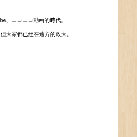
ube、ニコニコ動画的時代。
、但大家都已經在遠方的政大。