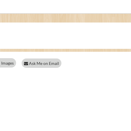
 Images
Ask Me on Email