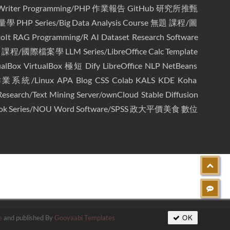
Writer
Programming/PHP
作業報告
GitHub
研究所推甄
量學
PHP
Series/Big Data Analysis Course
無題
課程/圖
oIt
RAG
Programming/R
AI
Dataset
Research
Software
d
課程/國際檔案學
LLM
Series/LibreOffice Calc Template
ualBox
VirtualBox
極短
Dify
LibreOffice
NLP
NetBeans
業系統/Linux
APA
Blog
CSS
Colab
KALS
KDE
Koha
Research/Text Mining
Server/ownCloud
Stable Diffusion
ok
Series/NOU Word
Software/SPSS
政大平價美食
數位
OK
e
and published By
Gooyaabi Templates