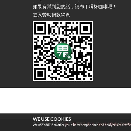
如果有幫到您的話，請布丁喝杯咖啡吧！
進入贊助捐款網頁
WE USE COOKIES
© Copyright 2025
布丁布丁吃什麼？
|
Social Media Chann
We use cookie to offer you a better experience and analyze site traffic