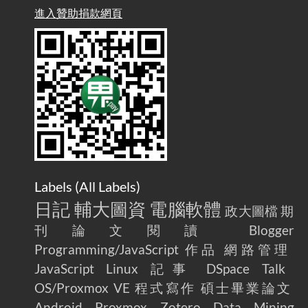
雜談：生活小技巧之用魔鬼氈避免機車鑰匙脫落吧
進入贊助捐款網頁
2025-08-01
/ Talk: Use Velcro to Prevent Your Motorcycle Key From Falling
Off
AdGuard Home不只是拿來擋廣告
/ AdGuard
2025-07-28
Home Is More Than Just an Ad Blocker
Labels (
All Labels
)
日記
輔大圖資
電腦軟體
政大圖檔
期
刊論文閱讀
Blogger
Programming/JavaScript
作品
網路管理
JavaScript
Linux
記事
DSpace
Talk
OS/Proxmox VE
程式寫作
碩士畢業論文
Android
Proxmox
Zotero
Data Mining