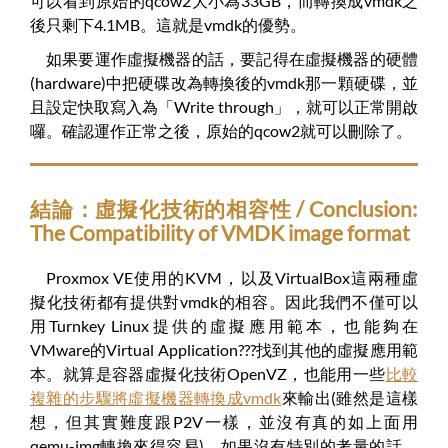
可以看到原始的qcow2大小為33GB，而轉換成vmdk之
後只剩下4.1MB。這就是vmdk的優勢。
如果要運作虛擬機器的話，要記得在虛擬機器的硬體
(hardware)中把硬碟改為轉換後的vmdk那一顆硬碟，並
且設定快取寫入為「Write through」，就可以正常開啟
囉。確認運作正常之後，原始的qcow2就可以刪除了。
結論：虛擬化技術的相容性 / Conclusion:
The Compatibility of VMDK image format
Proxmox VE使用的KVM，以及VirtualBox這兩種虛
擬化技術都有提供對vmdk的相容。因此我們不僅可以
用Turnkey Linux提供的虛擬應用範本，也能夠在
VMware的Virtual Application???找到其他的虛擬應用範
本。就算是容器虛擬化技術OpenVZ，也能用一些
比較
複雜的步驟將虛擬機器轉換成vmdk
來輸出(雖然是這樣
想，但其實難度跟P2V一樣，並沒有真的如上面用
qemu-img轉換來得容易)。如果沒有特別的考量的話，