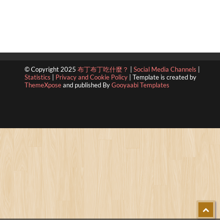
© Copyright 2025
布丁布丁吃什麼？
|
Social Media Channels
|
Statistics
|
Privacy and Cookie Policy
|
Template is created by
ThemeXpose
and published By
Gooyaabi Templates