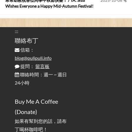
希希助教祝各位同學中秋節快樂！ / TA. Sissi
2025-10-06
Wishes Everyone a Happy Mid-Autumn Festival!
看電腦覺得疲憊嗎？比起螢幕，你更應該注意炫光
2025-08-25
的問題 / Are You Tired of Looking at the Computer? Pay More
:::
Attention to Glare Than the Screen
聯絡布丁
信箱：
為何桌前打字總是腰痠背痛？桌子高度和螢幕高度
2025-08-18
對人體工學的影響 / The Effect of Desk and Monitor Height on
blog@pulipuli.info
Ergonomics: Why Does Typing at a Desk Often Lead to Back Pain?
提問：
留言板
聯絡時間：週一 ~ 週日
行動網路無法連線？三星手機簡易解決方案
2025-08-11
24小時
/ Mobile Network Not Connecting? Easy Solutions for Samsung
Phones
Buy Me A Coffee
實作相容OpenAI API，但背後不是OpenAI的API服
2025-08-04
(Donate)
務 / Implementing OpenAI API-Compatible Services, But Not
Powered by OpenAI
如果有幫到您的話，請布
丁喝杯咖啡吧！