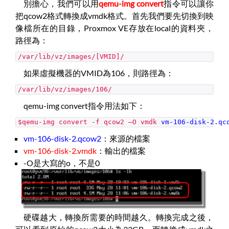
別擔心，我們可以用
qemu-img convert
指令可以讓你
把qcow2格式轉換成vmdk格式。首先我們要先切換到映
像檔所在的目錄，Proxmox VE存放在local的資料夾，
路徑為：
/var/lib/vz/images/[VMID]/
如果虛擬機器的VMID為106，則路徑為：
/var/lib/vz/images/106/
qemu-img convert指令用法如下：
$qemu-img convert -f qcow2 –O vmdk
vm-106-disk-2.qc
vm-106-disk-2.qcow2
：來源的檔案
vm-106-disk-2.vmdk
：輸出的檔案
-O是大寫的o，不是0
硬碟越大，轉換所需要的時間越久。轉換完成之後，