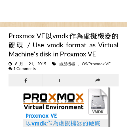
Proxmox VE以vmdk作為虛擬機器的
硬碟 / Use vmdk format as Virtual
Machine's disk in Proxmox VE
6月 21, 2015
虛擬機器
,
OS/Proxmox VE
1 Comments
L