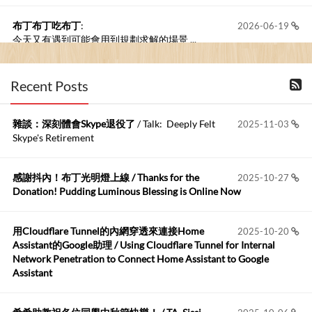
布丁布丁吃布丁
:
2026-06-19
今天又有遇到可能會用到規劃求解的場景 ...
布丁布丁吃布丁
:
2026-06-18
Recent Posts
kage好像也可以下載整個網站 感謝分享
雜談：深刻體會Skype退役了
/ Talk: Deeply Felt
2025-11-03
Anonymous
:
2026-06-15
Skype's Retirement
https://github.com/t...
感謝抖內！布丁光明燈上線 / Thanks for the
2025-10-27
布丁布丁吃布丁
:
2026-05-17
Donation! Pudding Luminous Blessing is Online Now
我目前並沒有常駐的Google Home...
用Cloudflare Tunnel的內網穿透來連接Home
2025-10-20
Robertmycs
:
2026-05-15
Assistant的Google助理 / Using Cloudflare Tunnel for Internal
這篇WinXP公用電腦安裝與優化的步驟超...
Network Penetration to Connect Home Assistant to Google
Assistant
Anonymous
:
2026-05-12
您好,首先肯定感謝您造福許多莘莘學子。有...