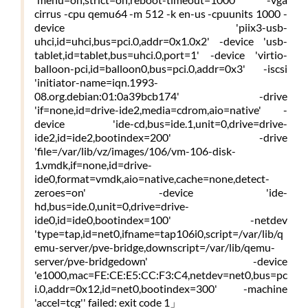
cirrus -cpu qemu64 -m 512 -k en-us -cpuunits 1000 -
device 'piix3-usb-
uhci,id=uhci,bus=pci.0,addr=0x1.0x2' -device 'usb-
tablet,id=tablet,bus=uhci.0,port=1' -device 'virtio-
balloon-pci,id=balloon0,bus=pci.0,addr=0x3' -iscsi
'initiator-name=iqn.1993-
08.org.debian:01:0a39bcb174' -drive
'if=none,id=drive-ide2,media=cdrom,aio=native' -
device 'ide-cd,bus=ide.1,unit=0,drive=drive-
ide2,id=ide2,bootindex=200' -drive
'file=/var/lib/vz/images/106/vm-106-disk-
1.vmdk,if=none,id=drive-
ide0,format=vmdk,aio=native,cache=none,detect-
zeroes=on' -device 'ide-
hd,bus=ide.0,unit=0,drive=drive-
ide0,id=ide0,bootindex=100' -netdev
'type=tap,id=net0,ifname=tap106i0,script=/var/lib/q
emu-server/pve-bridge,downscript=/var/lib/qemu-
server/pve-bridgedown' -device
'e1000,mac=FE:CE:E5:CC:F3:C4,netdev=net0,bus=pc
i.0,addr=0x12,id=net0,bootindex=300' -machine
'accel=tcg'' failed: exit code 1」