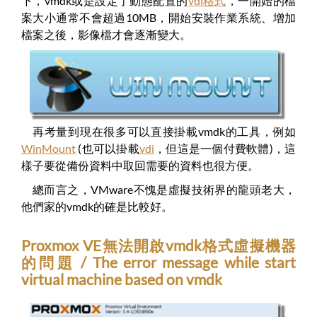
下，vmdk或是設定了動態配置的
vdi格式
，一開始的檔
案大小通常不會超過10MB，開始安裝作業系統、增加
檔案之後，影像檔才會逐漸變大。
再考量到現在很多可以直接掛載vmdk的工具，例如
WinMount
(也可以掛載
vdi
，但這是一個付費軟體)，這
樣子要從備份資料中取回需要的資料也很方便。
總而言之，VMware不愧是虛擬技術界的龍頭老大，
他們家的vmdk的確是比較好。
Proxmox VE無法開啟vmdk格式虛擬機器
的問題 / The error message while start
virtual machine based on vmdk