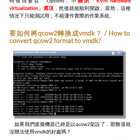
時候得要在「Options」中
關閉「KVM hardware
virtualization」選項
，然後就能順利開啟。當然，這種
情況下只能測試用，不能運作實際的作業系統。
要如何將qcow2轉換成vmdk？ / How to
convert qcow2 format to vmdk?
如果我們虛擬機器已經是以qcow2架設了，那難道就
沒辦法使用vmdk的好處嗎？