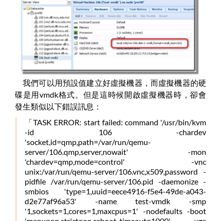
我們可以用預設值建立好虛擬機器，而虛擬機器的硬
碟是用vmdk格式。但是這時候開啟虛擬機器時，卻會
發生類似以下錯誤訊息：
「TASK ERROR: start failed: command '/usr/bin/kvm
-id 106 -chardev
'socket,id=qmp,path=/var/run/qemu-
server/106.qmp,server,nowait' -mon
'chardev=qmp,mode=control' -vnc
unix:/var/run/qemu-server/106.vnc,x509,password -
pidfile /var/run/qemu-server/106.pid -daemonize -
smbios 'type=1,uuid=eece4916-f5e4-49de-a043-
d2e77af96a53' -name test-vmdk -smp
'1,sockets=1,cores=1,maxcpus=1' -nodefaults -boot
'menu=on,strict=on,reboot-timeout=1000' -vga