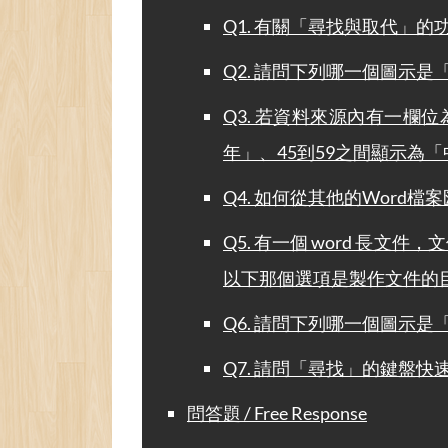
Q1. 有關「尋找與取代」
Q2. 請問下列哪一個圖示
Q3. 若資料來源內有一欄
年」、45到59之間顯示為
Q4. 如何從其他的Word檔
Q5. 有一個 word 
以下那個選項是製作文件的
Q6. 請問下列哪一個圖示
Q7. 請問「尋找」的鍵盤快
問答題 / Free Response