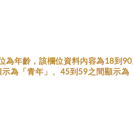
欄位為年齡，該欄位資料內容為18到
顯示為「青年」、45到59之間顯示為