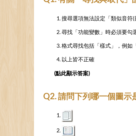
搜尋選項無法設定「類似音符(
尋找「功能變數」時必須要勾
格式尋找包括「樣式」，例如
以上皆不正確
(點此顯示答案)
Q2. 請問下列哪一個圖