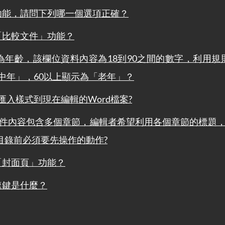
的功能，請問下列哪一個選項正確？
是「比較文件」功能？
位為年齡，該欄位資料內容為18到90之間的數字，利用
「中年」，60以上顯示為「老年」？
案匯入樣式到現在編輯的Word檔案?
長文件，文件內容包含多個章節，編輯者希望利用各個章節的
目錄前必須要先操作的動作?
是「封面頁」功能？
速鍵是什麼？