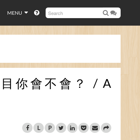
MENU
你會不會？ / A
L
P