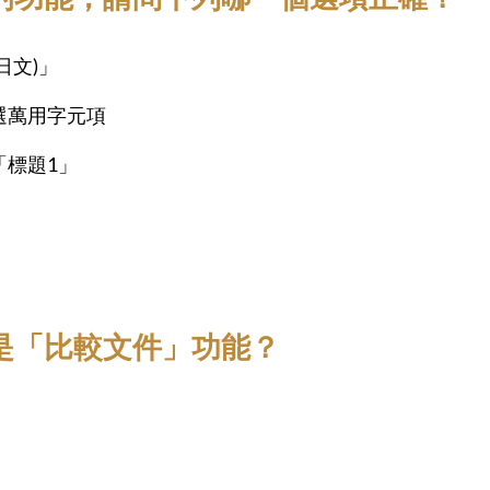
日文)」
選萬用字元項
「標題1」
示是「比較文件」功能？