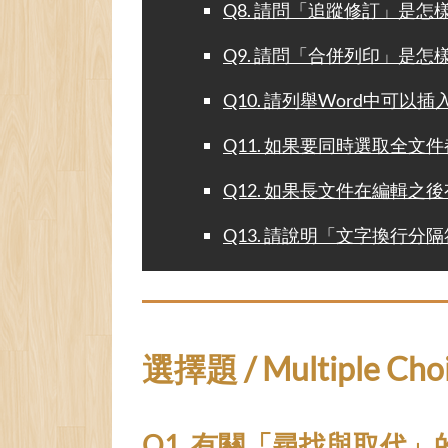
Q8. 請問「追蹤修訂」是
Q9. 請問「合併列印」是
Q10. 請列舉Word中可以
Q11. 如果要同時選取全
Q12. 如果長文件在編輯
Q13. 請說明「文字換行
選擇題 / Multiple Choi
Q1. 有關「尋找與取代