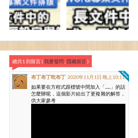
總共1 則留言
(
我要發問
,
隱藏留言
)
布丁布丁吃布丁
2020年11月1日 晚上10:11
如果要在方程式跟標號中間加入「......」的話
怎麼辦呢，這個影片給出了更複雜的解答，
供大家參考