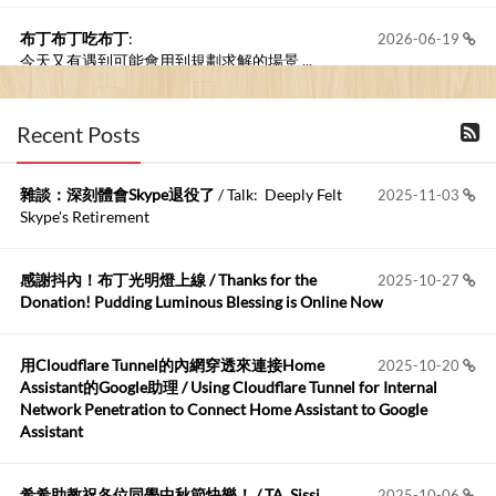
布丁布丁吃布丁
:
2026-06-19
今天又有遇到可能會用到規劃求解的場景 ...
布丁布丁吃布丁
:
2026-06-18
Recent Posts
kage好像也可以下載整個網站 感謝分享
雜談：深刻體會Skype退役了
/ Talk: Deeply Felt
2025-11-03
Anonymous
:
2026-06-15
Skype's Retirement
https://github.com/t...
感謝抖內！布丁光明燈上線 / Thanks for the
2025-10-27
布丁布丁吃布丁
:
2026-05-17
Donation! Pudding Luminous Blessing is Online Now
我目前並沒有常駐的Google Home...
用Cloudflare Tunnel的內網穿透來連接Home
2025-10-20
Robertmycs
:
2026-05-15
Assistant的Google助理 / Using Cloudflare Tunnel for Internal
這篇WinXP公用電腦安裝與優化的步驟超...
Network Penetration to Connect Home Assistant to Google
Assistant
Anonymous
:
2026-05-12
您好,首先肯定感謝您造福許多莘莘學子。有...
希希助教祝各位同學中秋節快樂！ / TA. Sissi
2025-10-06