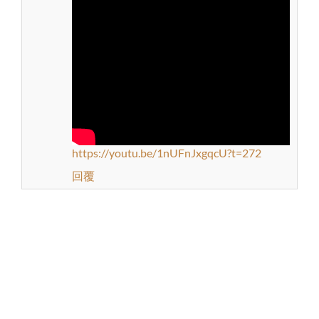
https://youtu.be/1nUFnJxgqcU?t=272
回覆