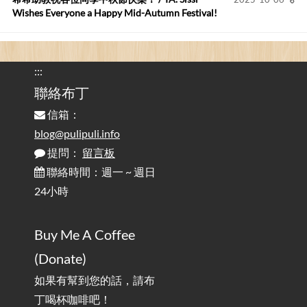
Wishes Everyone a Happy Mid-Autumn Festival!
看電腦覺得疲憊嗎？比起螢幕，你更應該注意炫光
2025-08-25
的問題 / Are You Tired of Looking at the Computer? Pay More
:::
Attention to Glare Than the Screen
聯絡布丁
信箱：
為何桌前打字總是腰痠背痛？桌子高度和螢幕高度
2025-08-18
對人體工學的影響 / The Effect of Desk and Monitor Height on
blog@pulipuli.info
Ergonomics: Why Does Typing at a Desk Often Lead to Back Pain?
提問：
留言板
聯絡時間：週一 ~ 週日
行動網路無法連線？三星手機簡易解決方案
2025-08-11
24小時
/ Mobile Network Not Connecting? Easy Solutions for Samsung
Phones
Buy Me A Coffee
實作相容OpenAI API，但背後不是OpenAI的API服
2025-08-04
(Donate)
務 / Implementing OpenAI API-Compatible Services, But Not
Powered by OpenAI
如果有幫到您的話，請布
丁喝杯咖啡吧！