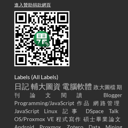
雜談：生活小技巧之用魔鬼氈避免機車鑰匙脫落吧
進入贊助捐款網頁
2025-08-01
/ Talk: Use Velcro to Prevent Your Motorcycle Key From Falling
Off
AdGuard Home不只是拿來擋廣告
/ AdGuard
2025-07-28
Home Is More Than Just an Ad Blocker
Labels (
All Labels
)
日記
輔大圖資
電腦軟體
政大圖檔
期
刊論文閱讀
Blogger
Programming/JavaScript
作品
網路管理
JavaScript
Linux
記事
DSpace
Talk
OS/Proxmox VE
程式寫作
碩士畢業論文
Android
Proxmox
Zotero
Data Mining