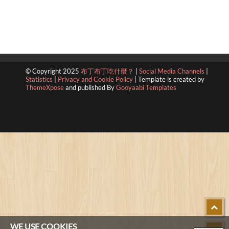
© Copyright 2025
布丁布丁吃什麼？
|
Social Media Channels
|
Statistics
|
Privacy and Cookie Policy
|
Template is created by
ThemeXpose
and published By
Gooyaabi Templates
WE USE COOKIES