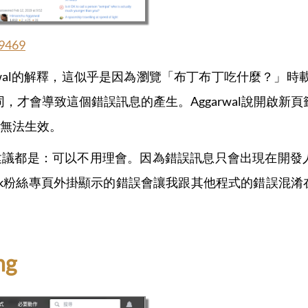
79469
 Aggarwal的解釋，這似乎是因為瀏覽「布丁布丁吃什麼？」時載
on不同，才會導致這個錯誤訊息的產生。Aggarwal說開啟新
無法生效。
建議都是：可以不用理會。因為錯誤訊息只會出現在開發
book粉絲專頁外掛顯示的錯誤會讓我跟其他程式的錯誤混
ng