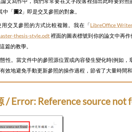
在論文寫作中，我們常常要在文字段落裡指出此時要對照
其中「
圖2
」即是交叉參照的對象。
裡要建立和使用交叉參照的方式比較複雜。我在「
LibreOffic
aster-thesis-style.odt
裡面的圖表標號到你的論文中再作
這篇的教學。
態性。當文件中的參照源位置或內容發生變化時(例如，
有效地避免手動更新參照的操作過程，節省了大量時間
r: Reference source not f