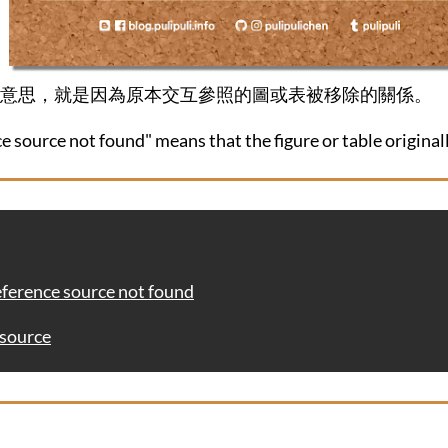
意思，就是因為原本交互參照的圖或表被移除的關係。
e source not found" means that the figure or table origina
nce source not found
source