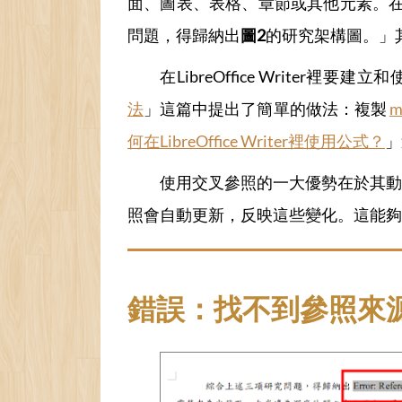
面、圖表、表格、章節或其他元素。
問題，得歸納出
圖2
的研究架構圖。」
在LibreOffice Writer
法
」這篇中提出了簡單的做法：複製
m
何在LibreOffice Writer裡使用公式？
」
使用交叉參照的一大優勢在於其動
照會自動更新，反映這些變化。這能夠
錯誤：找不到參照來源 / Erro