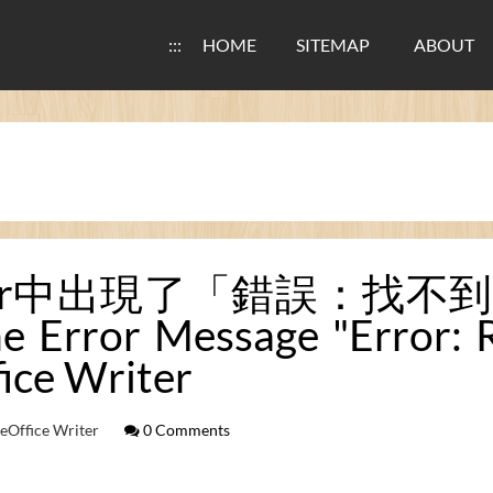
:::
HOME
SITEMAP
ABOUT
e Writer中出現了「錯誤
 Error Message "Error: R
fice Writer
reOffice Writer
0 Comments