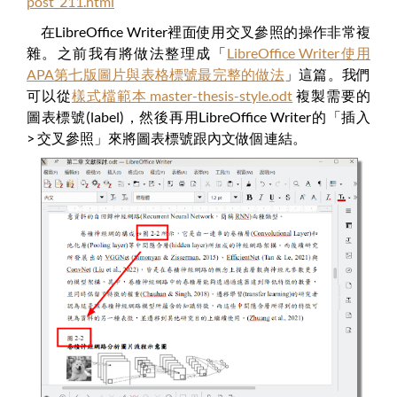
post_211.html
在LibreOffice Writer裡面使用交叉參照的操作非常複
雜。之前我有將做法整理成「
LibreOffice Writer使用
APA第七版圖片與表格標號最完整的做法
」這篇。我們
可以從
樣式檔範本 master-thesis-style.odt
複製需要的
圖表標號(label)，然後再用LibreOffice Writer的「插入
> 交叉參照」來將圖表標號跟內文做個連結。