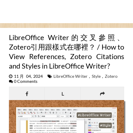
LibreOffice Writer的交叉參照、
Zotero引用跟樣式在哪裡？ / How to
View References, Zotero Citations
and Styles in LibreOffice Writer?
11月 04, 2024
LibreOffice Writer
,
Style
,
Zotero
0 Comments
L