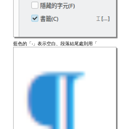
藍色的「·」表示空白、段落結尾處則用「