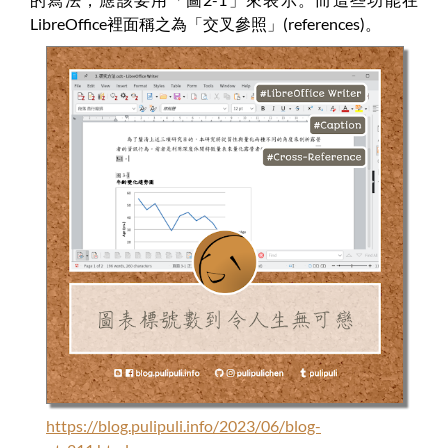
LibreOffice裡面稱之為「交叉參照」(references)。
https://blog.pulipuli.info/2023/06/blog-