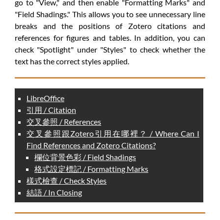
go to "View," and then enable "Formatting Marks" and
"Field Shadings." This allows you to see unnecessary line
breaks and the positions of Zotero citations and
references for figures and tables. In addition, you can
check "Spotlight" under "Styles" to check whether the
text has the correct styles applied.
LibreOffice
引用 / Citation
交叉參照 / References
交叉參照跟Zotero引用在哪裡？ / Where Can I
Find References and Zotero Citations?
欄位背景色彩 / Field Shadings
格式設定標記 / Formatting Marks
樣式檢查 / Check Styles
結語 / In Closing