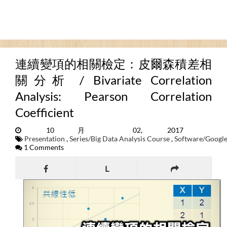
連續變項的相關檢定：皮爾森積差相
關分析 / Bivariate Correlation
Analysis: Pearson Correlation
Coefficient
10月 02, 2017
Presentation
,
Series/Big Data Analysis Course
,
Software/Googl
1 Comments
L