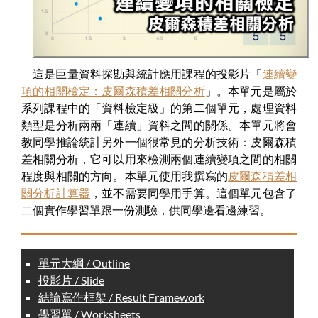
這是巨量資料探勘與統計應用課程的投影片「
連續變
項的相關檢定：皮爾森積差相關分析
」。本單元是屬於
系列課程中的「資料檢定級」的第二個單元，處理資料
類型是分析兩兩「連續」資料之間的關係。本單元將會
教同學推論統計另外一個很常見的分析技術：皮爾森積
差相關分析，它可以用來檢測兩個連續變項之間的相關
程度與相關的方向。本單元使用我撰寫的
皮爾森積差相
關分析計算器
，並不需要同學用手算。這個單元包含了
二個實作學習單跟一份測驗，供同學邊看邊練習。
單元大綱 / Outline
投影片 / Slide
結論寫作框架 / Result Framework
學習單 / Worksheets